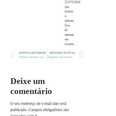
25.072/2024
que
institui
o
trânsito
livre
de
animais
em
eventos
NOTÍCIA ANTERIOR
PRÓXIMA NOTÍCIA
Telhado desaba e suspeito em fuga cai e acaba preso pela PM
Varginha vai receber data center
Deixe um
comentário
O seu endereço de e-mail não será
publicado.
Campos obrigatórios são
marcados com
*