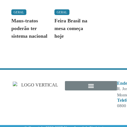
GERAL
GERAL
Maus-tratos
Feira Brasil na
poderão ter
mesa começa
sistema nacional
hoje
Ende
R. Jo
Monte
Tele
0800