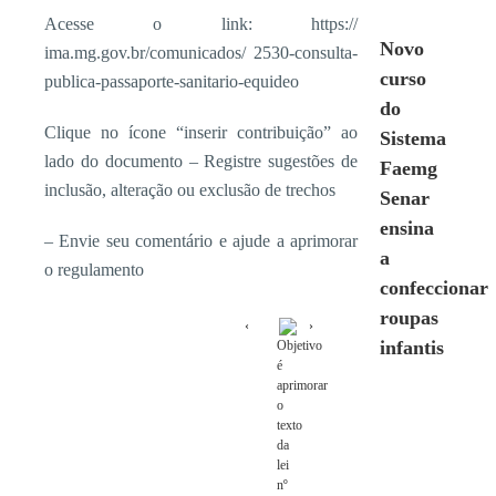
Acesse o link: https://
Novo
ima.mg.gov.br/comunicados/ 2530-consulta-
curso
publica-passaporte-sanitario-equideo
do
Clique no ícone “inserir contribuição” ao
Sistema
lado do documento – Registre sugestões de
Faemg
inclusão, alteração ou exclusão de trechos
Senar
ensina
– Envie seu comentário e ajude a aprimorar
a
o regulamento
confeccionar
roupas
infantis
Objetivo
é
aprimorar
o
texto
da
lei
nº