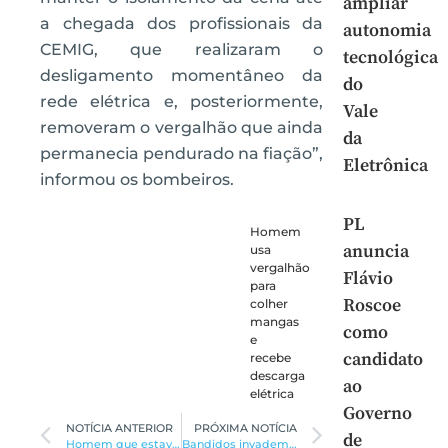
ampliar
a chegada dos profissionais da
autonomia
CEMIG, que realizaram o
tecnológica
desligamento momentâneo da
do
rede elétrica e, posteriormente,
Vale
removeram o vergalhão que ainda
da
permanecia pendurado na fiação”,
Eletrônica
informou os bombeiros.
PL
Homem
anuncia
usa
vergalhão
Flávio
para
Roscoe
colher
mangas
como
e
candidato
recebe
descarga
ao
elétrica
Governo
NOTÍCIA ANTERIOR
PRÓXIMA NOTÍCIA
de
Homem que estava desaparecido há 4 dias é encontrado sem vida
Bandidos invadem casa e roubam cerca de R$ 7 mil, joias e uma moto