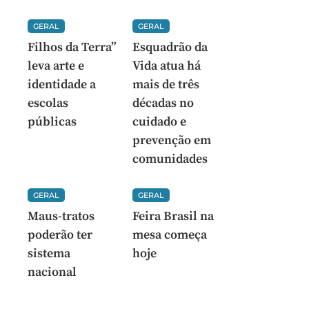
GERAL
GERAL
Filhos da Terra”
Esquadrão da
leva arte e
Vida atua há
identidade a
mais de três
escolas
décadas no
públicas
cuidado e
prevenção em
comunidades
GERAL
GERAL
Maus-tratos
Feira Brasil na
poderão ter
mesa começa
sistema
hoje
nacional