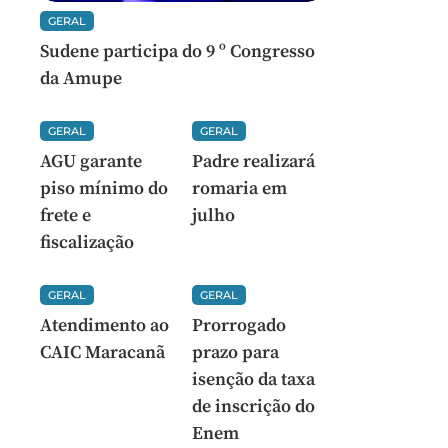
GERAL
Sudene participa do 9 º Congresso
da Amupe
GERAL
GERAL
AGU garante
Padre realizará
piso mínimo do
romaria em
frete e
julho
fiscalização
GERAL
GERAL
Atendimento ao
Prorrogado
CAIC Maracanã
prazo para
isenção da taxa
de inscrição do
Enem