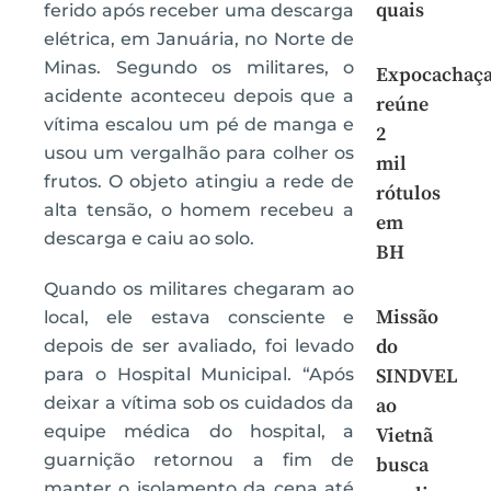
quais
ferido após receber uma descarga
elétrica, em Januária, no Norte de
Minas. Segundo os militares, o
Expocachaç
acidente aconteceu depois que a
reúne
vítima escalou um pé de manga e
2
usou um vergalhão para colher os
mil
frutos. O objeto atingiu a rede de
rótulos
alta tensão, o homem recebeu a
em
descarga e caiu ao solo.
BH
Quando os militares chegaram ao
Missão
local, ele estava consciente e
do
depois de ser avaliado, foi levado
para o Hospital Municipal. “Após
SINDVEL
deixar a vítima sob os cuidados da
ao
equipe médica do hospital, a
Vietnã
guarnição retornou a fim de
busca
manter o isolamento da cena até