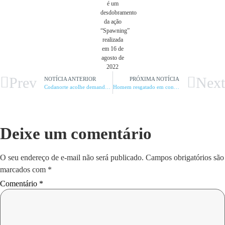
é um
desdobramento
da ação
“Spawning”
realizada
em 16 de
agosto de
2022
Prev
Next
NOTÍCIA ANTERIOR
PRÓXIMA NOTÍCIA
Codanorte acolhe demandas dos secretários municipais de saúde no Norte de Minas
Homem resgatado em condições análogas à escravidão em fazenda
Deixe um comentário
O seu endereço de e-mail não será publicado.
Campos obrigatórios são
marcados com
*
Comentário
*