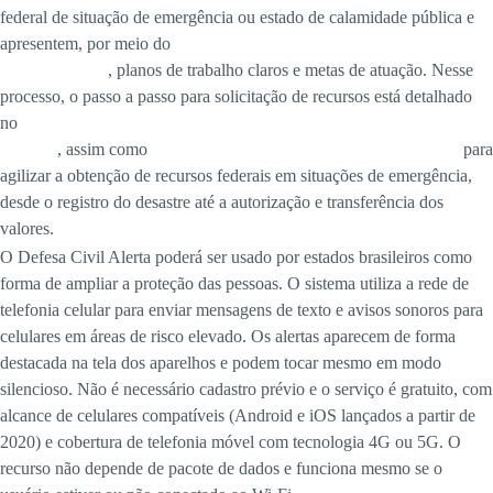
federal de situação de emergência ou estado de calamidade pública e
apresentem, por meio do
S2iD – Sistema Integrado de Informações
sobre Desastres
, planos de trabalho claros e metas de atuação. Nesse
processo, o passo a passo para solicitação de recursos está detalhado
no
portal do Ministério da Integração e do Desenvolvimento Regional
(MIDR)
, assim como
orientações práticas sobre como usar o S2iD
para
agilizar a obtenção de recursos federais em situações de emergência,
desde o registro do desastre até a autorização e transferência dos
valores.
O Defesa Civil Alerta poderá ser usado por estados brasileiros como
forma de ampliar a proteção das pessoas. O sistema utiliza a rede de
telefonia celular para enviar mensagens de texto e avisos sonoros para
celulares em áreas de risco elevado. Os alertas aparecem de forma
destacada na tela dos aparelhos e podem tocar mesmo em modo
silencioso. Não é necessário cadastro prévio e o serviço é gratuito, com
alcance de celulares compatíveis (Android e iOS lançados a partir de
2020) e cobertura de telefonia móvel com tecnologia 4G ou 5G. O
recurso não depende de pacote de dados e funciona mesmo se o