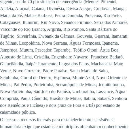
vigente, sendo 70 por situação de emergência (Mendes Pimentel,
Ataléia, Araçuaí, Caiana, Divinésia, Divisa Alegre, Guidoval, Manga,
Maria da Fé, Matias Barbosa, Pedra Dourada, Piracema, Rio Preto,
Cataguases, Itumirim, Rio Novo, Senador Firmino, Serra dos Aimorés,
Visconde do Rio Branco, Argirita, Rio Pomba, Santa Bárbara do
Tugúrio, Silveirânia, Ewbank da Câmara, Gouveia, Guarani, Itamarati
de Minas, Leopoldina, Nova Serrana, Águas Formosas, Ipanema,
Jampruca, Mutum, Pescador, Taparuba, Teófilo Otoni, Água Boa,
Augusto de Lima, Cristália, Engenheiro Navarro, Francisco Badaró,
Glaucilândia, Itaipé, Juramento, Lagoa dos Patos, Machacalis, Mato
Verde, Novo Cruzeiro, Padre Paraíso, Santa Maria do Salto,
Setubinha, Curral de Dentro, Espinosa, Monte Azul, Novo Oriente de
Minas, Pai Pedro, Porteirinha, Serranópolis de Minas, Jequitinhonha,
Nova Porteirinha, São João do Paraíso, Umburatiba, Lassance, Água
Comprida, Paula Cândido, Brasília de Minas, Itabira, Sabará, Senhora
dos Remédios e Ilicínea) e dois (Juiz de Fora e Ubá) por estado de
calamidade pública.
O acesso a recursos federais para restabelecimento e assistência
humanitária exige que estados e municípios obtenham reconhecimento