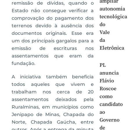
ampliar
remissão de dívidas, quando o
autonomia
Estado não consegue verificar a
tecnológica
comprovação do pagamento dos
do
terrenos devido à ausência dos
Vale
documentos originais. Esse era
da
um dos principais gargalos para a
Eletrônica
emissão de escrituras nos
assentamentos que eram da
fundação.
PL
anuncia
A iniciativa também beneficia
Flávio
todos aqueles que vivem e
Roscoe
trabalham nos cerca de 20
como
assentamentos deixados pela
candidato
Ruralminas, em municípios como
ao
Jenipapo de Minas, Chapada do
Governo
Norte, Chapada Gaúcha, entre
de
outros. Após a entrega da minuta