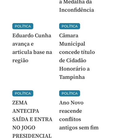
a Medalha da
Inconfidência
POLÍTICA
POLÍTICA
Eduardo Cunha
Câmara
avança e
Municipal
articula base na
concede título
região
de Cidadão
Honorário a
Tampinha
POLÍTICA
POLÍTICA
ZEMA
Ano Novo
ANTECIPA
reacende
SAÍDA E ENTRA
conflitos
NO JOGO
antigos sem fim
PRESIDENCIAL