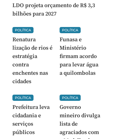
LDO projeta orçamento de R$ 3,3
bilhões para 2027
POLÍTICA
POLÍTICA
Renatura
Funasa e
lização de rios é
Ministério
estratégia
firmam acordo
contra
para levar água
enchentes nas
a quilombolas
cidades
POLÍTICA
POLÍTICA
Prefeitura leva
Governo
cidadania e
mineiro divulga
serviços
lista de
públicos
agraciados com