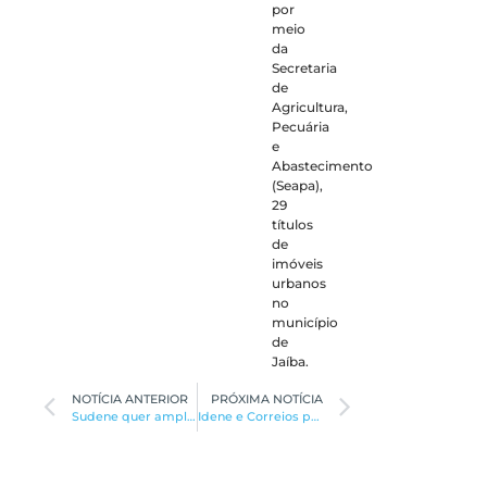
por
meio
da
Secretaria
de
Agricultura,
Pecuária
e
Abastecimento
(Seapa),
29
títulos
de
imóveis
urbanos
no
município
de
Jaíba.
NOTÍCIA ANTERIOR
PRÓXIMA NOTÍCIA
Sudene quer ampliar setores favorecidos por redução de IR
Idene e Correios promoverão capacitação