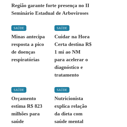
Região garante forte presença no II
Seminário Estadual de Arboviroses
SAÚDE
SAÚDE
Minas antecipa
Cuidar na Hora
resposta a pico
Certa destina R$
de doenças
1 mi ao NM
respiratórias
para acelerar o
diagnóstico e
tratamento
SAÚDE
SAÚDE
Orçamento
Nutricionista
estima R$ 823
explica relação
milhões para
da dieta com
saúde
saúde mental