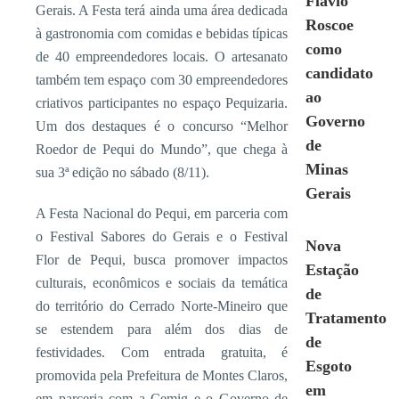
Flávio
Gerais. A Festa terá ainda uma área dedicada
Roscoe
à gastronomia com comidas e bebidas típicas
como
de 40 empreendedores locais. O artesanato
candidato
também tem espaço com 30 empreendedores
ao
criativos participantes no espaço Pequizaria.
Governo
Um dos destaques é o concurso “Melhor
de
Roedor de Pequi do Mundo”, que chega à
Minas
sua 3ª edição no sábado (8/11).
Gerais
A Festa Nacional do Pequi, em parceria com
o Festival Sabores do Gerais e o Festival
Nova
Flor de Pequi, busca promover impactos
Estação
culturais, econômicos e sociais da temática
de
do território do Cerrado Norte-Mineiro que
Tratamento
se estendem para além dos dias de
de
festividades. Com entrada gratuita, é
Esgoto
promovida pela Prefeitura de Montes Claros,
em
em parceria com a Cemig e o Governo de