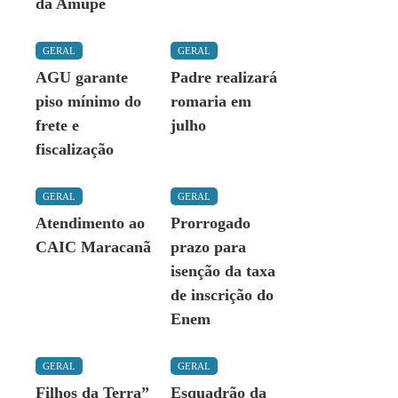
da Amupe
GERAL
GERAL
AGU garante
Padre realizará
piso mínimo do
romaria em
frete e
julho
fiscalização
GERAL
GERAL
Atendimento ao
Prorrogado
CAIC Maracanã
prazo para
isenção da taxa
de inscrição do
Enem
GERAL
GERAL
Filhos da Terra”
Esquadrão da