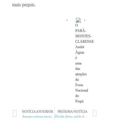
mais pequis.
O
PARÁ-
MONTES-
CLARENSE
André
Águia
é
uma
das
atrações
da
Festa
Nacional
do
Pequi
NOTÍCIA ANTERIOR
PRÓXIMA NOTÍCIA
Amams orienta municípios compendências para regularização
Dívida deixa saúde de Ipatinga em crise