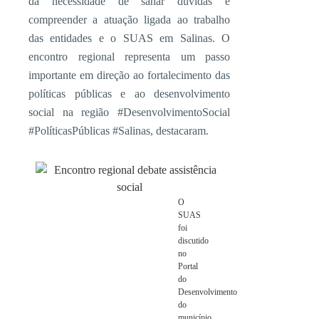
da necessidade de sanar dúvidas e
compreender a atuação ligada ao trabalho
das entidades e o SUAS em Salinas. O
encontro regional representa um passo
importante em direção ao fortalecimento das
políticas públicas e ao desenvolvimento
social na região #DesenvolvimentoSocial
#PolíticasPúblicas #Salinas, destacaram.
O
SUAS
foi
discutido
no
Portal
do
Desenvolvimento
do
município