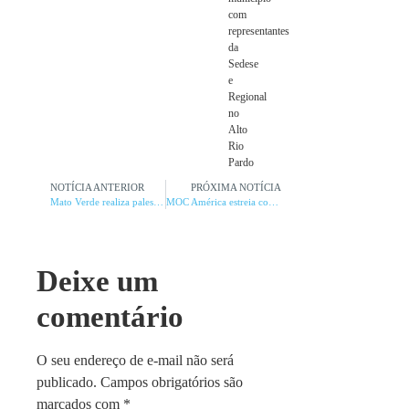
com
representantes
da
Sedese
e
Regional
no
Alto
Rio
Pardo
NOTÍCIA ANTERIOR
PRÓXIMA NOTÍCIA
Mato Verde realiza palestra para acolhimento de professores
MOC América estreia com derrota em BH
Deixe um
comentário
O seu endereço de e-mail não será
publicado.
Campos obrigatórios são
marcados com
*