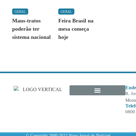
GERAL
GERAL
Maus-tratos
Feira Brasil na
poderão ter
mesa começa
sistema nacional
hoje
Ende
R. Jo
Monte
Tele
0800
© Copyright 2000-2023 Novo Jornal de Notícias