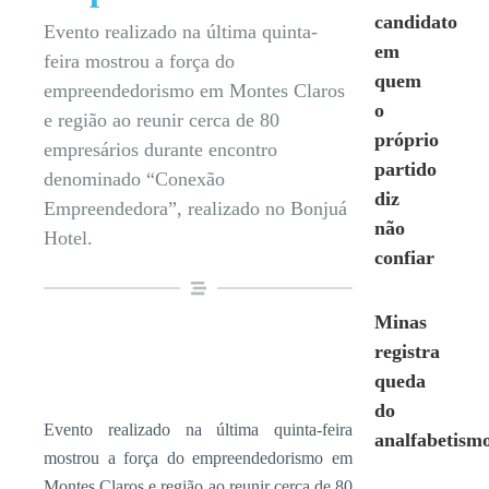
candidato
Evento realizado na última quinta-
em
feira mostrou a força do
quem
empreendedorismo em Montes Claros
o
e região ao reunir cerca de 80
próprio
empresários durante encontro
partido
denominado “Conexão
diz
Empreendedora”, realizado no Bonjuá
não
Hotel.
confiar
Minas
registra
queda
do
Evento realizado na última quinta-feira
analfabetism
mostrou a força do empreendedorismo em
Montes Claros e região ao reunir cerca de 80