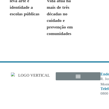
leva arte e
Vida atua há
identidade a
mais de três
escolas públicas
décadas no
cuidado e
prevenção em
comunidades
Ende
R. Jo
Monte
Tele
0800