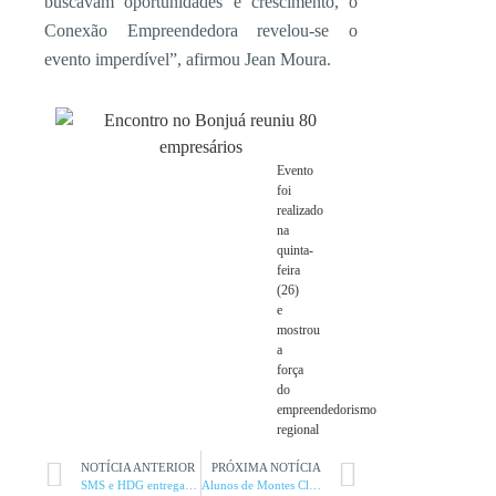
buscavam oportunidades e crescimento, o
Conexão Empreendedora revelou-se o
evento imperdível”, afirmou Jean Moura.
Evento
foi
realizado
na
quinta-
feira
(26)
e
mostrou
a
força
do
empreendedorismo
regional
NOTÍCIA ANTERIOR
PRÓXIMA NOTÍCIA
SMS e HDG entregam 800 kits para coletas e exames de PSA
Alunos de Montes Claros vão participar de Taikai em Bauru