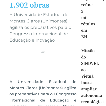
1.902 obras
reúne
2
A Universidade Estadual de
mil
Montes Claros (Unimontes)
rótulos
agiliza os preparativos para o I
em
Congresso Internacional de
BH
Educação e Inovação
Missão
do
SINDVEL
ao
Vietnã
A Universidade Estadual de
busca
Montes Claros (Unimontes) agiliza
ampliar
os preparativos para o I Congresso
autonomia
Internacional de Educação e
tecnológica