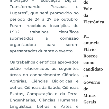
Inovação – “Educação Digital:
do
Transformando Pessoas e
Vale
Lugares”, que será promovido no
da
período de 24 a 27 de outubro.
Eletrônica
Foram recebidas inscrições de
1.902 trabalhos científicos
PL
submetidos à comissão
anuncia
organizadora para serem
Flávio
apresentados durante o evento.
Roscoe
Os trabalhos científicos aprovados
como
estão relacionados às seguintes
candidato
áreas do conhecimento: Ciências
ao
Agrárias, Ciências Biológicas e
Governo
outras, Ciências da Saúde, Ciências
de
Exatas, Computação e da Terra,
Minas
Engenharias, Ciências Humanas,
Gerais
Linguística, Letras e Artes e