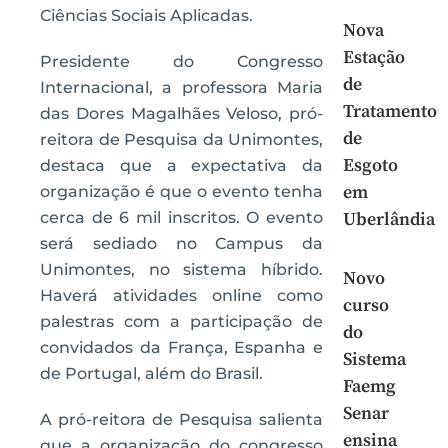
Ciências Sociais Aplicadas.
Nova
Estação
Presidente do Congresso
de
Internacional, a professora Maria
Tratamento
das Dores Magalhães Veloso, pró-
de
reitora de Pesquisa da Unimontes,
Esgoto
destaca que a expectativa da
em
organização é que o evento tenha
cerca de 6 mil inscritos. O evento
Uberlândia
será sediado no Campus da
Unimontes, no sistema híbrido.
Novo
Haverá atividades online como
curso
palestras com a participação de
do
convidados da França, Espanha e
Sistema
de Portugal, além do Brasil.
Faemg
Senar
A pró-reitora de Pesquisa salienta
ensina
que a organização do congresso