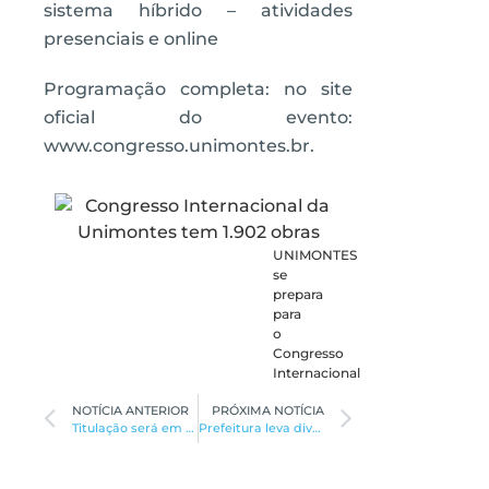
sistema híbrido – atividades
presenciais e online
Programação completa: no site
oficial do evento:
www.congresso.unimontes.br.
UNIMONTES
se
prepara
para
o
Congresso
Internacional
NOTÍCIA ANTERIOR
PRÓXIMA NOTÍCIA
Titulação será em nome da mulher
Prefeitura leva diversas ações de saúde à Praça das Tilápias