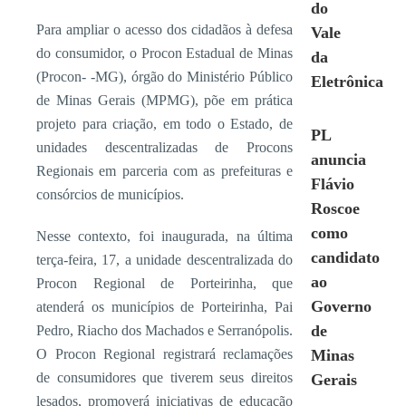
do
Para ampliar o acesso dos cidadãos à defesa
Vale
do consumidor, o Procon Estadual de Minas
da
(Procon- -MG), órgão do Ministério Público
Eletrônica
de Minas Gerais (MPMG), põe em prática
projeto para criação, em todo o Estado, de
PL
unidades descentralizadas de Procons
anuncia
Regionais em parceria com as prefeituras e
Flávio
consórcios de municípios.
Roscoe
como
Nesse contexto, foi inaugurada, na última
candidato
terça-feira, 17, a unidade descentralizada do
ao
Procon Regional de Porteirinha, que
Governo
atenderá os municípios de Porteirinha, Pai
de
Pedro, Riacho dos Machados e Serranópolis.
O Procon Regional registrará reclamações
Minas
de consumidores que tiverem seus direitos
Gerais
lesados, promoverá iniciativas de educação