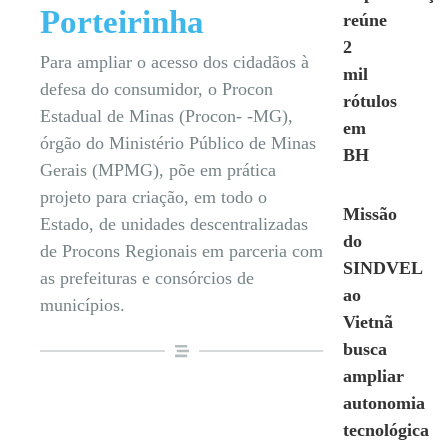
Porteirinha
reúne
2
Para ampliar o acesso dos cidadãos à
mil
defesa do consumidor, o Procon
rótulos
Estadual de Minas (Procon- -MG),
em
órgão do Ministério Público de Minas
BH
Gerais (MPMG), põe em prática
projeto para criação, em todo o
Missão
Estado, de unidades descentralizadas
do
de Procons Regionais em parceria com
SINDVEL
as prefeituras e consórcios de
ao
municípios.
Vietnã
busca
ampliar
autonomia
tecnológica