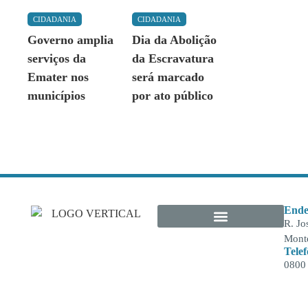
CIDADANIA
CIDADANIA
Governo amplia
Dia da Abolição
serviços da
da Escravatura
Emater nos
será marcado
municípios
por ato público
Ende
R. Jo
Monte
Tele
0800