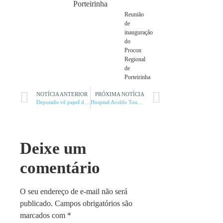
Reunião
de
inauguração
do
Procon
Regional
de
Porteirinha
NOTÍCIA ANTERIOR
PRÓXIMA NOTÍCIA
Deputado vê papel da ferrovia na exploração do lítio
Hospital Aroldo Tourinho comemora 36 anos
Deixe um
comentário
O seu endereço de e-mail não será
publicado.
Campos obrigatórios são
marcados com
*