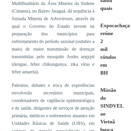
saiba
Multifinalitário da Área Mineira da Sudene
quais
(Cimams), no Bairro Jaraguá, dá sequência à
Jornada Mineira de Arboviroses, através da
Expocachaça
qual o Governo do Estado investe na
reúne
preparação dos municípios para
2
enfrentamento do período sazonal (outubro a
mil
maio) de maior transmissão de doenças
transmitidas pelo mosquito Aedes aegypti
rótulos
(dengue, febre chikungunya, zika vírus e
em
febre amarela).
BH
Palestras, debates e troca de experiências
Missão
envolverão secretários municipais,
do
coordenadores de vigilância epidemiológica
SINDVEL
e de saúde, dirigentes de serviços de atenção
ao
primária, médicos e enfermeiros atuantes em
Vietnã
Unidades Básicas de Saúde (UBS), em
busca
serviços de atenção especializada e em