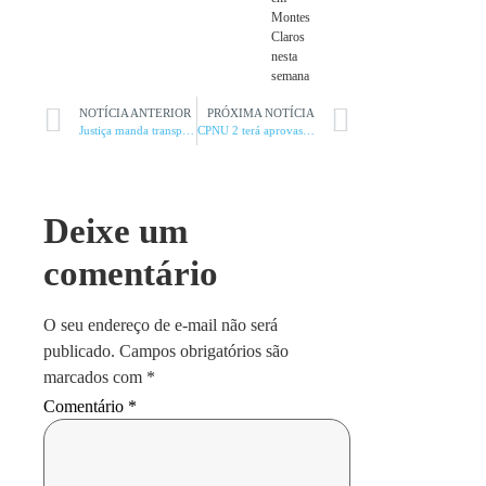
Montes
Claros
nesta
semana
NOTÍCIA ANTERIOR
PRÓXIMA NOTÍCIA
Justiça manda transporte coletivo indenizar mulher
CPNU 2 terá aprovas em quatro cidades da região
Deixe um
comentário
O seu endereço de e-mail não será
publicado.
Campos obrigatórios são
marcados com
*
Comentário
*