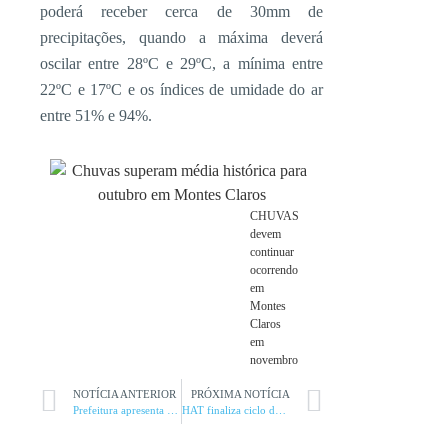
poderá receber cerca de 30mm de
precipitações, quando a máxima deverá
oscilar entre 28ºC e 29ºC, a mínima entre
22ºC e 17ºC e os índices de umidade do ar
entre 51% e 94%.
CHUVAS
devem
continuar
ocorrendo
em
Montes
Claros
em
novembro
NOTÍCIA ANTERIOR
PRÓXIMA NOTÍCIA
Prefeitura apresenta o plano de enfrentamento ao Aedes Aegypti
HAT finaliza ciclo do RPH