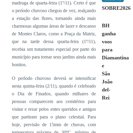
madruga de quarta-feira (1º/11). Certo é que
SOBRE2026
o período chuvoso chegou de vez, realçando
a estação das flores, tornando ainda mais
BH
charmosas algumas áreas de lazer e descanso
ganha
de Montes Claros, como a Praça da Matriz,
voos
que na tarde dessa quarta-feira (1º/11),
recebia um tratamento especial por parte do
para
município para tornar seus jardins ainda mais
Diamantina
bonitos.
e
São
O período chuvoso deverá se intensificar
João
nesta quinta-feira (2/11), quando é celebrado
del-
o Dia de Finados, quando milhares de
Rei
pessoas comparecem aos cemitérios para
visitar e rezar pelos entes queridos e amigos
que partiram para o plano celestial. Para
hoje, previsão de 15mm de chuvas, com
temperatura máxima de 30ºC, mínima de