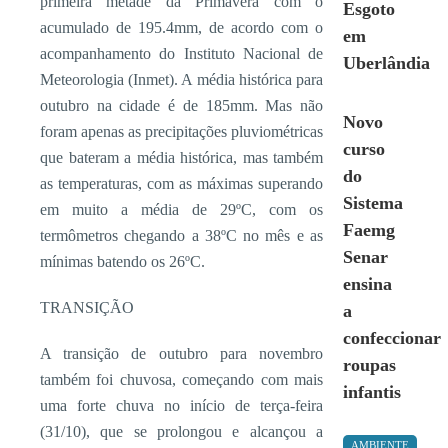
primeira metade da Primavera com o
Esgoto
acumulado de 195.4mm, de acordo com o
em
acompanhamento do Instituto Nacional de
Uberlândia
Meteorologia (Inmet). A média histórica para
outubro na cidade é de 185mm. Mas não
Novo
foram apenas as precipitações pluviométricas
curso
que bateram a média histórica, mas também
do
as temperaturas, com as máximas superando
Sistema
em muito a média de 29ºC, com os
Faemg
termômetros chegando a 38ºC no mês e as
Senar
mínimas batendo os 26ºC.
ensina
TRANSIÇÃO
a
confeccionar
A transição de outubro para novembro
roupas
também foi chuvosa, começando com mais
infantis
uma forte chuva no início de terça-feira
(31/10), que se prolongou e alcançou a
AMBIENTE