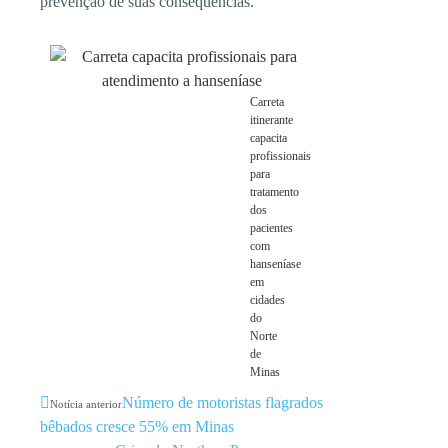
prevenção de suas consequências.
Carreta
itinerante
capacita
profissionais
para
tratamento
dos
pacientes
com
hanseníase
em
cidades
do
Norte
de
Minas
Número de motoristas flagrados
Notícia anterior
bêbados cresce 55% em Minas