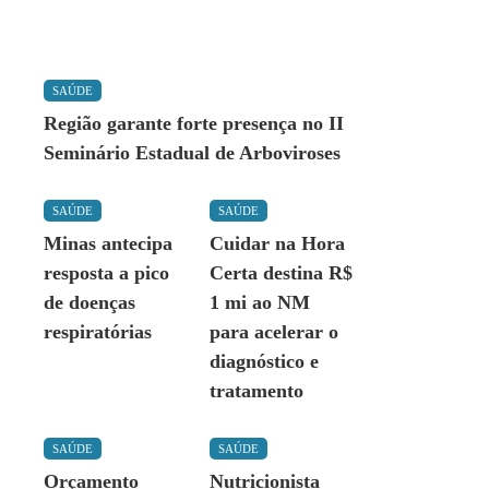
SAÚDE
Região garante forte presença no II
Seminário Estadual de Arboviroses
SAÚDE
SAÚDE
Minas antecipa
Cuidar na Hora
resposta a pico
Certa destina R$
de doenças
1 mi ao NM
respiratórias
para acelerar o
diagnóstico e
tratamento
SAÚDE
SAÚDE
Orçamento
Nutricionista