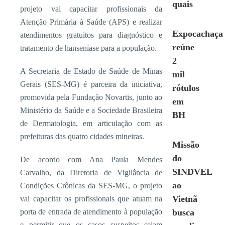
quais
projeto vai capacitar profissionais da
Atenção Primária à Saúde (APS) e realizar
Expocachaça
atendimentos gratuitos para diagnóstico e
reúne
tratamento de hanseníase para a população.
2
A Secretaria de Estado de Saúde de Minas
mil
Gerais (SES-MG) é parceira da iniciativa,
rótulos
promovida pela Fundação Novartis, junto ao
em
Ministério da Saúde e a Sociedade Brasileira
BH
de Dermatologia, em articulação com as
prefeituras das quatro cidades mineiras.
Missão
do
De acordo com Ana Paula Mendes
SINDVEL
Carvalho, da Diretoria de Vigilância de
ao
Condições Crônicas da SES-MG, o projeto
Vietnã
vai capacitar os profissionais que atuam na
porta de entrada de atendimento à população
busca
e permitir que os casos suspeitos sejam