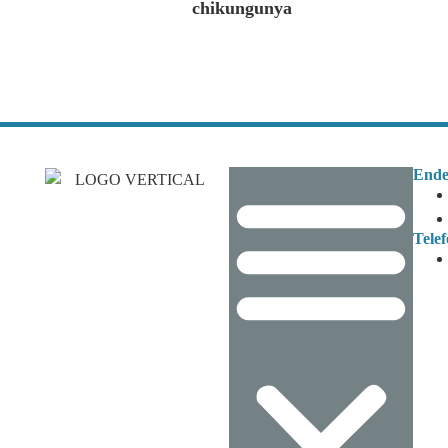
chikungunya
Ende
Tele