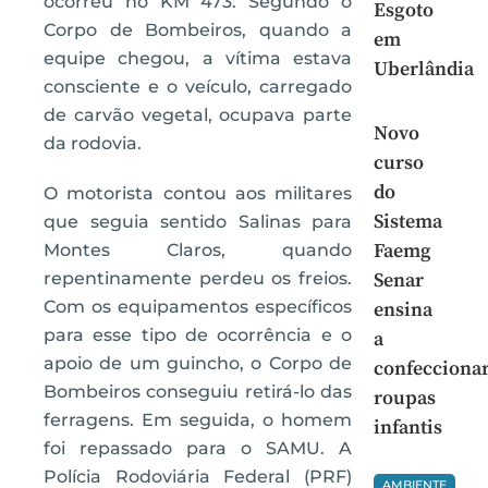
ocorreu no KM 473. Segundo o
Esgoto
Corpo de Bombeiros, quando a
em
equipe chegou, a vítima estava
Uberlândia
consciente e o veículo, carregado
de carvão vegetal, ocupava parte
Novo
da rodovia.
curso
do
O motorista contou aos militares
Sistema
que seguia sentido Salinas para
Faemg
Montes Claros, quando
repentinamente perdeu os freios.
Senar
Com os equipamentos específicos
ensina
para esse tipo de ocorrência e o
a
apoio de um guincho, o Corpo de
confecciona
Bombeiros conseguiu retirá-lo das
roupas
ferragens. Em seguida, o homem
infantis
foi repassado para o SAMU. A
Polícia Rodoviária Federal (PRF)
AMBIENTE