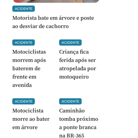
ACIDENTE
Motorista bate em árvore e poste
ao desviar de cachorro
ACIDENTE
ACIDENTE
Motociclistas
Criança fica
morrem após
ferida após ser
baterem de
atropelada por
frente em
motoqueiro
avenida
ACIDENTE
ACIDENTE
Motociclista
Caminhão
morre ao bater
tomba próximo
em árvore
a ponte branca
na BR-365