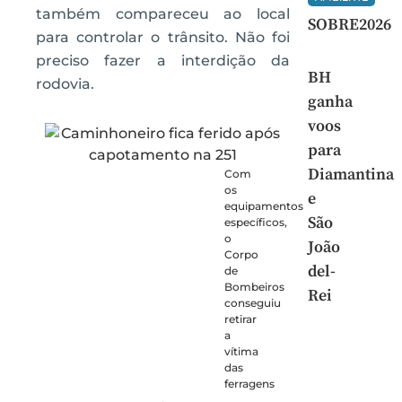
também compareceu ao local
SOBRE2026
para controlar o trânsito. Não foi
preciso fazer a interdição da
BH
rodovia.
ganha
voos
para
Diamantina
Com
os
e
equipamentos
São
específicos,
o
João
Corpo
del-
de
Bombeiros
Rei
conseguiu
retirar
a
vítima
das
ferragens