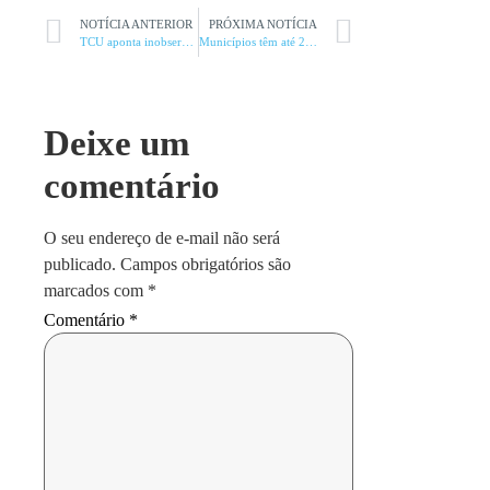
NOTÍCIA ANTERIOR
PRÓXIMA NOTÍCIA
TCU aponta inobservância da Lei de Responsabilidade Fiscal em MP
Municípios têm até 24 de fevereiro de 2026 para inscrever projetos no 14º Prêmio AMM de Boas Práticas na Gestão Municipal
Deixe um
comentário
O seu endereço de e-mail não será
publicado.
Campos obrigatórios são
marcados com
*
Comentário
*