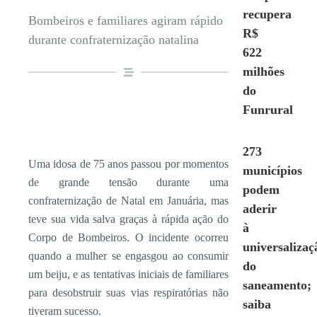
recupera
Bombeiros e familiares agiram rápido
R$
durante confraternização natalina
622
milhões
do
Funrural
273
Uma idosa de 75 anos passou por momentos
municípios
de grande tensão durante uma
podem
confraternização de Natal em Januária, mas
aderir
teve sua vida salva graças à rápida ação do
à
Corpo de Bombeiros. O incidente ocorreu
universalizaç
quando a mulher se engasgou ao consumir
do
um beiju, e as tentativas iniciais de familiares
saneamento;
para desobstruir suas vias respiratórias não
saiba
tiveram sucesso.