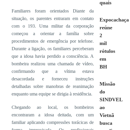
quais
Familiares foram orientados Diante da
situação, os parentes entraram em contato
Expocachaça
com o 193. Uma militar da corporação
reúne
começou a orientar a família sobre
2
procedimentos de emergência por telefone.
mil
Durante a ligação, os familiares perceberam
rótulos
que a idosa havia perdido a consciência. A
em
bombeira realizou uma chamada de vídeo,
BH
confirmando que a vítima estava
desacordada e forneceu instruções
Missão
detalhadas sobre manobras de reanimação
do
enquanto uma equipe se dirigia à residência.
SINDVEL
ao
Chegando ao local, os bombeiros
encontraram a idosa deitada, com um
Vietnã
familiar aplicando compressões torácicas de
busca
forma improvisada. Os profissionais