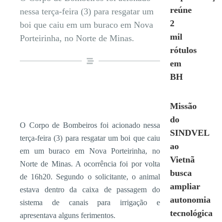
reúne
nessa terça-feira (3) para resgatar um
2
boi que caiu em um buraco em Nova
mil
Porteirinha, no Norte de Minas.
rótulos
em
BH
Missão
do
O Corpo de Bombeiros foi acionado nessa
SINDVEL
terça-feira (3) para resgatar um boi que caiu
ao
em um buraco em Nova Porteirinha, no
Vietnã
Norte de Minas. A ocorrência foi por volta
busca
de 16h20. Segundo o solicitante, o animal
ampliar
estava dentro da caixa de passagem do
autonomia
sistema de canais para irrigação e
tecnológica
apresentava alguns ferimentos.