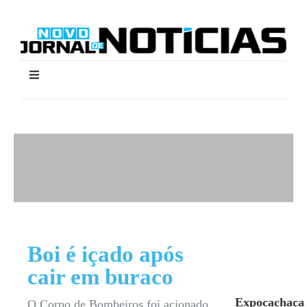
Boi é içado após
cair em buraco
Expocachaça
O Corpo de Bombeiros foi acionado