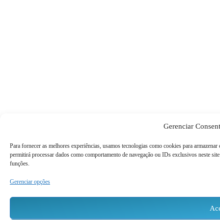
Gerenciar Consen
Para fornecer as melhores experiências, usamos tecnologias como cookies para armazenar 
permitirá processar dados como comportamento de navegação ou IDs exclusivos neste site. 
funções.
Gerenciar opções
Ace