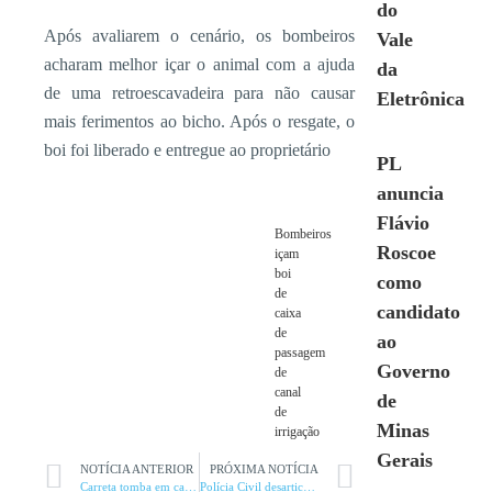
do
Após avaliarem o cenário, os bombeiros
Vale
acharam melhor içar o animal com a ajuda
da
de uma retroescavadeira para não causar
Eletrônica
mais ferimentos ao bicho. Após o resgate, o
boi foi liberado e entregue ao proprietário
PL
anuncia
Flávio
Bombeiros
Roscoe
içam
boi
como
de
candidato
caixa
de
ao
passagem
Governo
de
canal
de
de
Minas
irrigação
Gerais
NOTÍCIA ANTERIOR
PRÓXIMA NOTÍCIA
Carreta tomba em carro e deixa motorista preso às ferragens
Polícia Civil desarticula organização criminosa