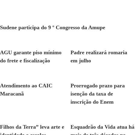
GERAL
Sudene participa do 9 º Congresso da Amupe
GERAL
GERAL
AGU garante piso mínimo
Padre realizará romaria
do frete e fiscalização
em julho
GERAL
GERAL
Atendimento ao CAIC
Prorrogado prazo para
Maracanã
isenção da taxa de
inscrição do Enem
GERAL
GERAL
Filhos da Terra” leva arte e
Esquadrão da Vida atua há
identidade a escolas
mais de três décadas no