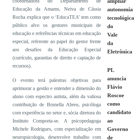
ampliar
coordenadora do Departamento de
Educação da Amams, Neiva de Cássia
autonomia
Rocha explica que o ‘EducaTEA’ tem como
tecnológica
público alvo os gestores municipais de
do
educação e referências técnicas em educação
Vale
especial, referente ao papel do gestor frente
da
aos desafios da Educação Especial
Eletrônica
(currículo, garantias de direito e captação de
recursos).
PL
anuncia
O evento terá palestras objetivas para
Flávio
aprimorar a gestão e entender a dimensão do
Roscoe
aluno com espectro autista, além da valiosa
como
contribuição de Brunella Abreu, psicóloga
candidato
com experiência no setor e, sócia diretora do
ao
Instituto Comporta-se. A psicopedagoga
Governo
Michele Rodrigues, com especialização em
neuropsicologia, desenvolve trabalho com
de