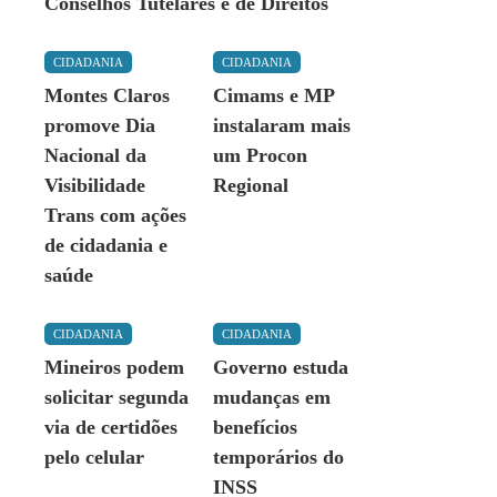
Conselhos Tutelares e de Direitos
CIDADANIA
CIDADANIA
Montes Claros
Cimams e MP
promove Dia
instalaram mais
Nacional da
um Procon
Visibilidade
Regional
Trans com ações
de cidadania e
saúde
CIDADANIA
CIDADANIA
Mineiros podem
Governo estuda
solicitar segunda
mudanças em
via de certidões
benefícios
pelo celular
temporários do
INSS