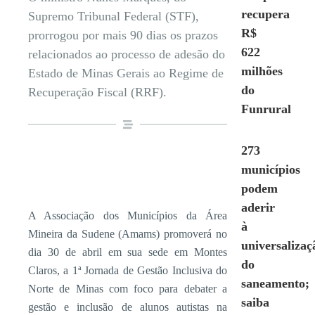
recupera
Supremo Tribunal Federal (STF),
R$
prorrogou por mais 90 dias os prazos
622
relacionados ao processo de adesão do
milhões
Estado de Minas Gerais ao Regime de
do
Recuperação Fiscal (RRF).
Funrural
273
municípios
podem
aderir
A Associação dos Municípios da Área
à
Mineira da Sudene (Amams) promoverá no
universalizaç
dia 30 de abril em sua sede em Montes
do
Claros, a 1ª Jornada de Gestão Inclusiva do
saneamento;
Norte de Minas com foco para debater a
saiba
gestão e inclusão de alunos autistas na