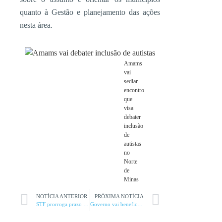
quanto à Gestão e planejamento das ações
nesta área.
Amams
vai
sediar
encontro
que
visa
debater
inclusão
de
autistas
no
Norte
de
Minas
NOTÍCIA ANTERIOR
PRÓXIMA NOTÍCIA
STF prorroga prazo para Minas aderir ao RRF
Governo vai beneficiar 24 mil pessoas com deficiência