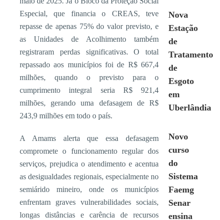
maio de 2025. Já o Bloco da Proteção Social
Especial, que financia o CREAS, teve
Nova
repasse de apenas 75% do valor previsto, e
Estação
as Unidades de Acolhimento também
de
registraram perdas significativas. O total
Tratamento
repassado aos municípios foi de R$ 667,4
de
milhões, quando o previsto para o
Esgoto
cumprimento integral seria R$ 921,4
em
milhões, gerando uma defasagem de R$
Uberlândia
243,9 milhões em todo o país.
Novo
A Amams alerta que essa defasagem
curso
compromete o funcionamento regular dos
do
serviços, prejudica o atendimento e acentua
Sistema
as desigualdades regionais, especialmente no
Faemg
semiárido mineiro, onde os municípios
enfrentam graves vulnerabilidades sociais,
Senar
longas distâncias e carência de recursos
ensina