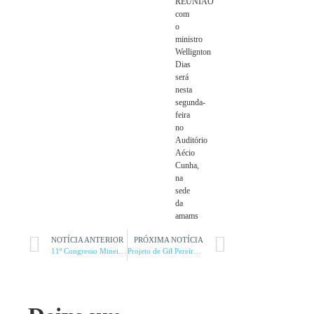
REUNIÃO
com
o
ministro
Wellignton
Dias
será
nesta
segunda-
feira
no
Auditório
Aécio
Cunha,
na
sede
da
amams
NOTÍCIA ANTERIOR
PRÓXIMA NOTÍCIA
11º Congresso Mineiro de Vereadores reúne autoridades e especialistas para debater o futuro do Legislativo municipal em Belo Horizonte
Projeto de Gil Pereira vira leie avança no incentivo à solar