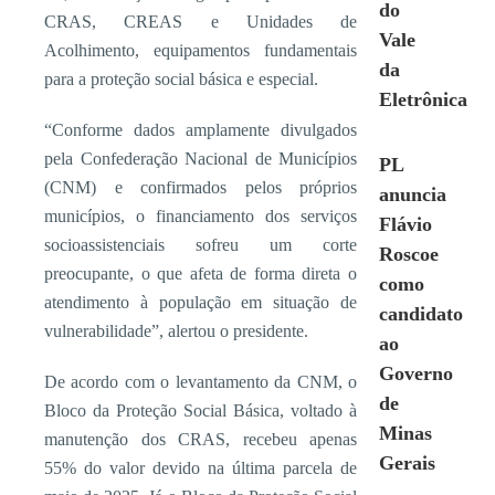
do
CRAS, CREAS e Unidades de
Vale
Acolhimento, equipamentos fundamentais
da
para a proteção social básica e especial.
Eletrônica
“Conforme dados amplamente divulgados
pela Confederação Nacional de Municípios
PL
(CNM) e confirmados pelos próprios
anuncia
municípios, o financiamento dos serviços
Flávio
socioassistenciais sofreu um corte
Roscoe
preocupante, o que afeta de forma direta o
como
atendimento à população em situação de
candidato
vulnerabilidade”, alertou o presidente.
ao
Governo
De acordo com o levantamento da CNM, o
de
Bloco da Proteção Social Básica, voltado à
Minas
manutenção dos CRAS, recebeu apenas
Gerais
55% do valor devido na última parcela de