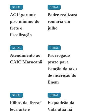
GERAL
GERAL
AGU garante
Padre realizará
piso mínimo do
romaria em
frete e
julho
fiscalização
GERAL
GERAL
Atendimento ao
Prorrogado
CAIC Maracanã
prazo para
isenção da taxa
de inscrição do
Enem
GERAL
GERAL
Filhos da Terra”
Esquadrão da
leva arte e
Vida atua há