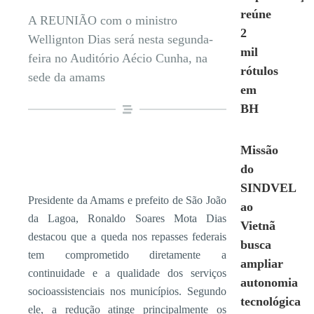
reúne
A REUNIÃO com o ministro
2
Wellignton Dias será nesta segunda-
mil
feira no Auditório Aécio Cunha, na
rótulos
sede da amams
em
BH
Missão
do
SINDVEL
Presidente da Amams e prefeito de São João
ao
da Lagoa, Ronaldo Soares Mota Dias
Vietnã
destacou que a queda nos repasses federais
busca
tem comprometido diretamente a
ampliar
continuidade e a qualidade dos serviços
autonomia
socioassistenciais nos municípios. Segundo
tecnológica
ele, a redução atinge principalmente os