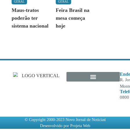
GERAL
GERAL
Maus-tratos
Feira Brasil na
poderão ter
mesa começa
sistema nacional
hoje
Ende
R. Jo
Monte
Tele
0800
© Copyright 2000-2023 Novo Jornal de Notícias
Desenvolvido por Projeta Web