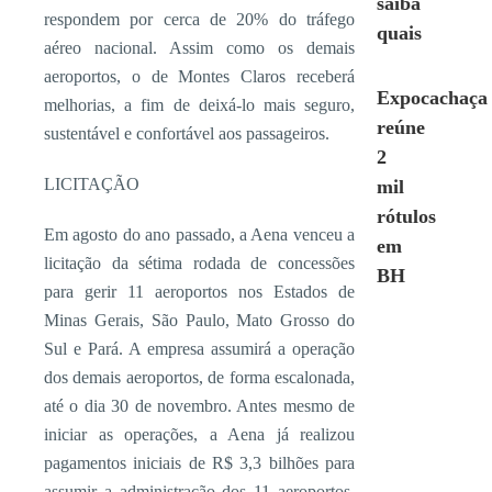
saiba
respondem por cerca de 20% do tráfego
quais
aéreo nacional. Assim como os demais
aeroportos, o de Montes Claros receberá
Expocachaça
melhorias, a fim de deixá-lo mais seguro,
reúne
sustentável e confortável aos passageiros.
2
LICITAÇÃO
mil
rótulos
Em agosto do ano passado, a Aena venceu a
em
licitação da sétima rodada de concessões
BH
para gerir 11 aeroportos nos Estados de
Minas Gerais, São Paulo, Mato Grosso do
Sul e Pará. A empresa assumirá a operação
dos demais aeroportos, de forma escalonada,
até o dia 30 de novembro. Antes mesmo de
iniciar as operações, a Aena já realizou
pagamentos iniciais de R$ 3,3 bilhões para
assumir a administração dos 11 aeroportos.