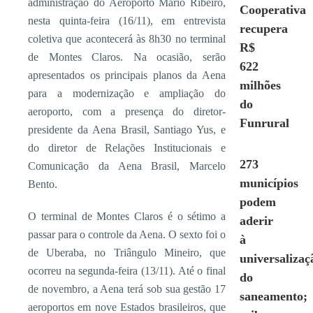
administração do Aeroporto Mário Ribeiro,
Cooperativa
nesta quinta-feira (16/11), em entrevista
recupera
coletiva que acontecerá às 8h30 no terminal
R$
de Montes Claros. Na ocasião, serão
622
apresentados os principais planos da Aena
milhões
para a modernização e ampliação do
do
aeroporto, com a presença do diretor-
Funrural
presidente da Aena Brasil, Santiago Yus, e
do diretor de Relações Institucionais e
273
Comunicação da Aena Brasil, Marcelo
municípios
Bento.
podem
O terminal de Montes Claros é o sétimo a
aderir
passar para o controle da Aena. O sexto foi o
à
de Uberaba, no Triângulo Mineiro, que
universalizaç
ocorreu na segunda-feira (13/11). Até o final
do
de novembro, a Aena terá sob sua gestão 17
saneamento;
aeroportos em nove Estados brasileiros, que