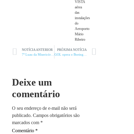
VISTA
aérea
das
instalações
do
Aeroporto
Mário
Ribeiro
NOTÍCIA ANTERIOR
PRÓXIMA NOTÍCIA
7º Luau da Misericórdia acontece neste sábado
GOL opera o Boeing 737 MAX 8 em Montes Claros pela primeira vez
Deixe um
comentário
O seu endereço de e-mail não será
publicado.
Campos obrigatórios são
marcados com
*
Comentário
*