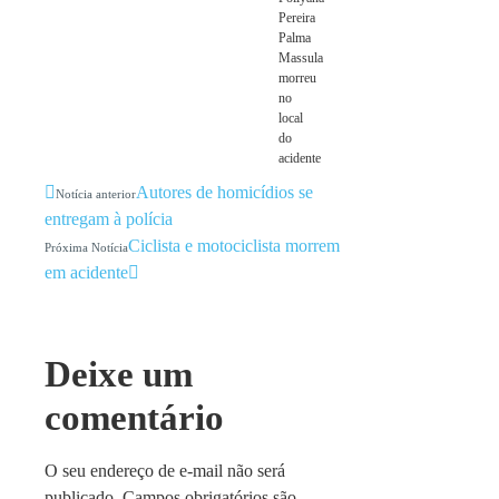
Pereira
Palma
Massula
morreu
no
local
do
acidente
Autores de homicídios se
Notícia anterior
entregam à polícia
Ciclista e motociclista morrem
Próxima Notícia
em acidente
Deixe um
comentário
O seu endereço de e-mail não será
publicado.
Campos obrigatórios são