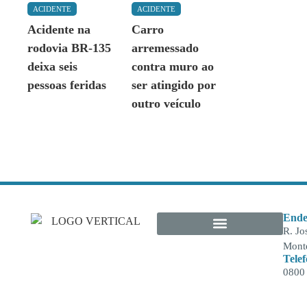
ACIDENTE
ACIDENTE
Acidente na
Carro
rodovia BR-135
arremessado
deixa seis
contra muro ao
pessoas feridas
ser atingido por
outro veículo
Ende
R. Jo
Monte
Tele
0800