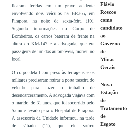
Flávio
ficaram feridas em um grave acidente
Roscoe
envolvendo dois veículos na BR365, em
como
Pirapora, na noite de sexta-feira (10).
candidato
Segundo informações do Corpo de
ao
Bombeiros, os carros bateram de frente na
Governo
altura do KM-147 e a advogada, que era
de
passageira de um dos automóveis, morreu no
local.
Minas
Gerais
O corpo dela ficou preso às ferragens e os
militares precisaram retirar a porta traseira do
Nova
veículo para fazer o trabalho de
Estação
desencarceramento. A advogada viajava com
de
o marido, de 31 anos, que foi socorrido pelo
Tratamento
Samu e levado para o Hospital de Pirapora.
de
A assessoria da Unidade informou, na tarde
Esgoto
de sábado (11), que ele sofreu