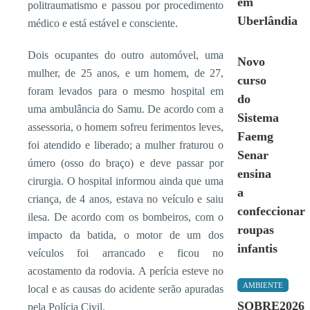
em
politraumatismo e passou por procedimento
Uberlândia
médico e está estável e consciente.
Dois ocupantes do outro automóvel, uma
Novo
mulher, de 25 anos, e um homem, de 27,
curso
foram levados para o mesmo hospital em
do
uma ambulância do Samu. De acordo com a
Sistema
assessoria, o homem sofreu ferimentos leves,
Faemg
foi atendido e liberado; a mulher fraturou o
Senar
úmero (osso do braço) e deve passar por
ensina
cirurgia. O hospital informou ainda que uma
a
criança, de 4 anos, estava no veículo e saiu
confeccionar
ilesa. De acordo com os bombeiros, com o
roupas
impacto da batida, o motor de um dos
infantis
veículos foi arrancado e ficou no
acostamento da rodovia. A perícia esteve no
AMBIENTE
local e as causas do acidente serão apuradas
SOBRE2026
pela Polícia Civil.