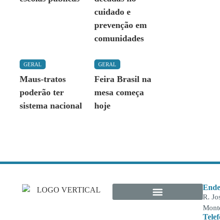
cuidado e
prevenção em
comunidades
GERAL
GERAL
Maus-tratos
Feira Brasil na
poderão ter
mesa começa
sistema nacional
hoje
Ende
R. Jo
Monte
Tele