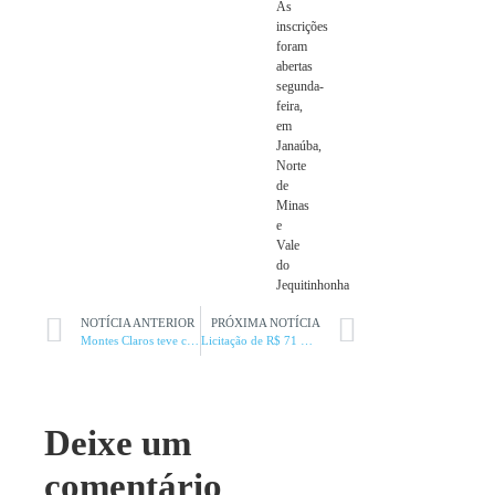
As
inscrições
foram
abertas
segunda-
feira,
em
Janaúba,
Norte
de
Minas
e
Vale
do
Jequitinhonha
NOTÍCIA ANTERIOR
PRÓXIMA NOTÍCIA
Montes Claros teve corrida de rua no Parque Milton Prates
Licitação de R$ 71 milhões em Uberlândia
Deixe um
comentário