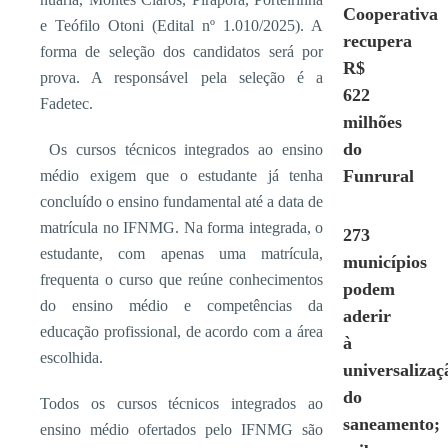
Cooperativa
e Teófilo Otoni (Edital nº 1.010/2025). A
recupera
forma de sele­ção dos candidatos será por
R$
pro­va. A responsável pela seleção é a
622
Fadetec.
milhões
do
Os cursos técnicos integrados ao ensino
Funrural
médio exigem que o estudante já tenha
concluído o ensino fundamental até a data de
matrícula no IFNMG. Na for­ma integrada, o
273
estudante, com apenas uma matrícula,
municípios
frequenta o curso que reúne conhecimen­tos
podem
do ensino médio e competên­cias da
aderir
educação profissional, de acordo com a área
à
escolhida.
universalizaç
do
Todos os cursos técnicos integra­dos ao
saneamento;
ensino médio ofertados pelo IFNMG são