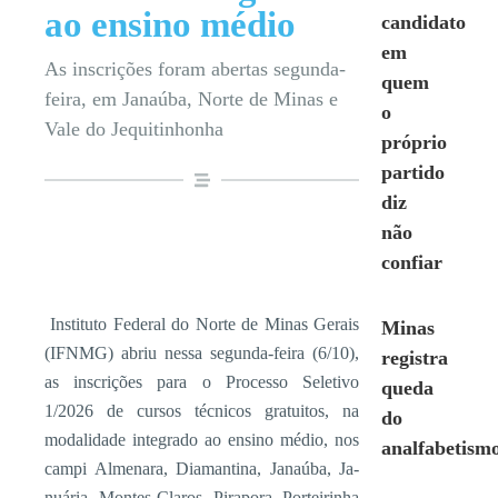
ao ensino médio
candidato
em
As inscrições foram abertas segunda-
quem
feira, em Janaúba, Norte de Minas e
o
Vale do Jequitinhonha
próprio
partido
diz
não
confiar
Instituto Federal do Norte de Minas Gerais
Minas
(IFNMG) abriu nes­sa segunda-feira (6/10),
registra
as ins­crições para o Processo Seletivo
queda
1/2026 de cursos técnicos gratui­tos, na
do
modalidade integrado ao ensino médio, nos
analfabetism
campi Alme­nara, Diamantina, Janaúba, Ja­
nuária, Montes Claros, Pirapora, Porteirinha