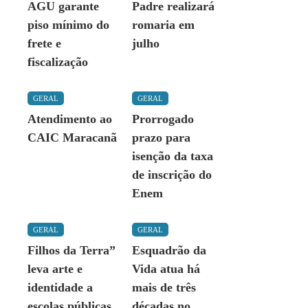
AGU garante
Padre realizará
piso mínimo do
romaria em
frete e
julho
fiscalização
GERAL
GERAL
Atendimento ao
Prorrogado
CAIC Maracanã
prazo para
isenção da taxa
de inscrição do
Enem
GERAL
GERAL
Filhos da Terra”
Esquadrão da
leva arte e
Vida atua há
identidade a
mais de três
escolas públicas
décadas no