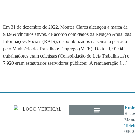
trabalhadores em Montes
Claros é de R$ 2,5 mil
Em 31 de dezembro de 2022, Montes Claros alcançou a marca de
98.969 vínculos ativos, de acordo com dados da Relação Anual das
Informações Sociais (RAIS), disponibilizados na semana passada
pelo Ministério do Trabalho e Emprego (MTE). Do total, 91.042
trabalhadores eram celetistas (Consolidação de Leis Trabalhistas) e
7.920 eram estatutários (servidores públicos). A remuneração […]
Ende
R. Jo
Monte
Tele
0800