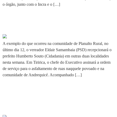
o órgão, junto com o Incra e o […]
Vereador celebra anúncio de
obras em localidades rurais
A exemplo do que ocorreu na comunidade de Planalto Rural, no
último dia 12, o vereador Eldair Samambaia (PSD) recepcionará o
prefeito Humberto Souto (Cidadania) em outras duas localidades
nesta semana. Em Tiririca, o chefe do Executivo assinará a ordem
de serviço para o asfaltamento de ruas naqquele povoado e na
comunidade de Andrequicé. Acompanhado […]
TJMG participa do anúncio
das obras de quartel dos
Bombeiros