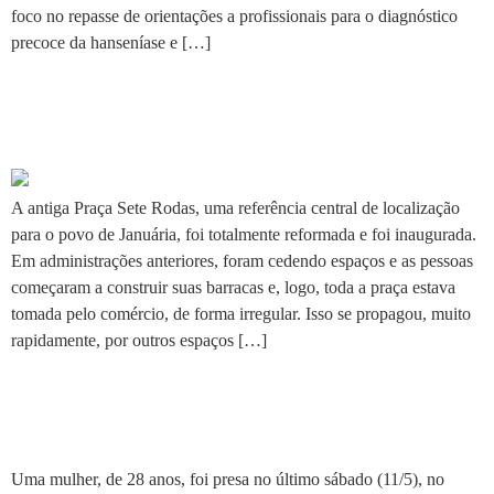
foco no repasse de orientações a profissionais para o diagnóstico
precoce da hanseníase e […]
Nova praça recebe o nome do
fotógrafo Aldemário Collares
A antiga Praça Sete Rodas, uma referência central de localização
para o povo de Januária, foi totalmente reformada e foi inaugurada.
Em administrações anteriores, foram cedendo espaços e as pessoas
começaram a construir suas barracas e, logo, toda a praça estava
tomada pelo comércio, de forma irregular. Isso se propagou, muito
rapidamente, por outros espaços […]
Casal invade casa e faz a
“limpa” em Januária
Uma mulher, de 28 anos, foi presa no último sábado (11/5), no