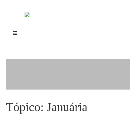
Tópico:
Januária
Suspeito de matar um jovem a