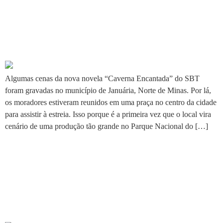
SBT estreia nova novela
gravada no Peruaçu em
Januária
Algumas cenas da nova novela “Caverna Encantada” do SBT
foram gravadas no município de Januária, Norte de Minas. Por lá,
os moradores estiveram reunidos em uma praça no centro da cidade
para assistir à estreia. Isso porque é a primeira vez que o local vira
cenário de uma produção tão grande no Parque Nacional do […]
Artesã de Januária deve ser
indenizada por uso não
autorizado der obra na
internet