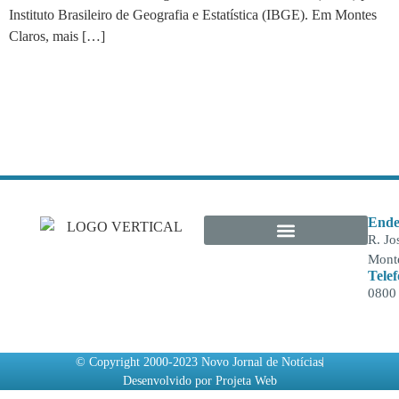
Instituto Brasileiro de Geografia e Estatística (IBGE). Em Montes
Claros, mais […]
←
anterior
Ende
R. Jo
Monte
Tele
0800
© Copyright 2000-2023 Novo Jornal de Notícias
Desenvolvido por Projeta Web