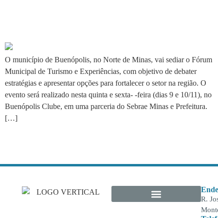
Buenópolis recebe Fórum de
Turismo e Experiências
O município de Buenópolis, no Norte de Minas, vai sediar o Fórum
Municipal de Turismo e Experiências, com objetivo de debater
estratégias e apresentar opções para fortalecer o setor na região. O
evento será realizado nesta quinta e sexta- -feira (dias 9 e 10/11), no
Buenópolis Clube, em uma parceria do Sebrae Minas e Prefeitura.
[…]
Ende
R. Jo
Monte