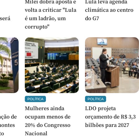
Milei dobra aposta e
Lula leva agenda
volta a criticar "Lula
climática ao centro
 será
é um ladrão, um
do G7
corrupto"
POLÍTICA
POLÍTICA
Mulheres ainda
LDO projeta
ção de
ocupam menos de
orçamento de R$ 3,3
montes
20% do Congresso
bilhões para 2027
to
Nacional