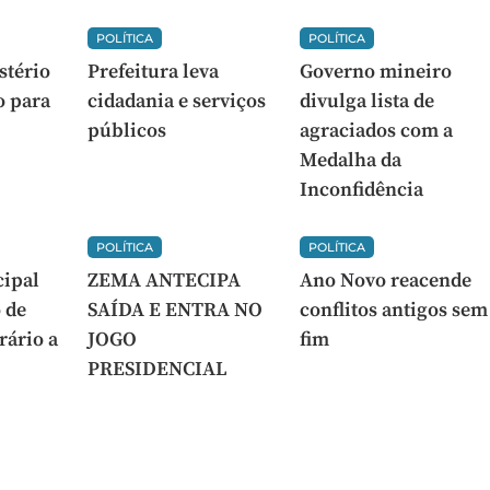
POLÍTICA
POLÍTICA
stério
Prefeitura leva
Governo mineiro
o para
cidadania e serviços
divulga lista de
públicos
agraciados com a
Medalha da
Inconfidência
POLÍTICA
POLÍTICA
ipal
ZEMA ANTECIPA
Ano Novo reacende
 de
SAÍDA E ENTRA NO
conflitos antigos sem
rário a
JOGO
fim
PRESIDENCIAL