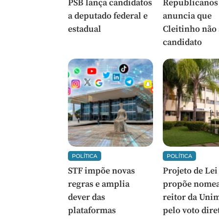
PSB lança candidatos
Republicanos
a deputado federal e
anuncia que
estadual
Cleitinho não
candidato
POLÍTICA
POLÍTICA
STF impõe novas
Projeto de Lei
regras e amplia
propõe nomea
dever das
reitor da Uni
plataformas
pelo voto dire