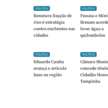
POLÍTICA
POLÍTICA
Renatura lização de
Funasa e Mini
rios é estratégia
firmam acord
contra enchentes nas
levar água a
cidades
quilombolas
POLÍTICA
POLÍTICA
Eduardo Cunha
Câmara Munic
avança e articula
concede título
base na região
Cidadão Hono
Tampinha