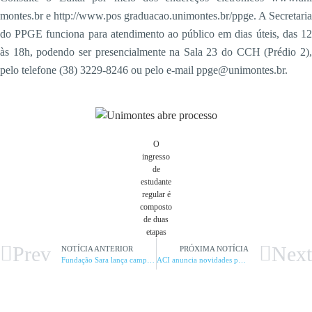
montes.br e http://www.pos graduacao.unimontes.br/ppge. A Secretaria
do PPGE funciona para atendimento ao público em dias úteis, das 12
às 18h, podendo ser presencialmente na Sala 23 do CCH (Prédio 2),
pelo telefone (38) 3229-8246 ou pelo e-mail ppge@unimontes.br.
O
ingresso
de
estudante
regular é
composto
de duas
etapas
Prev
Next
NOTÍCIA ANTERIOR
PRÓXIMA NOTÍCIA
Fundação Sara lança campanha
ACI anuncia novidades para a Fenics