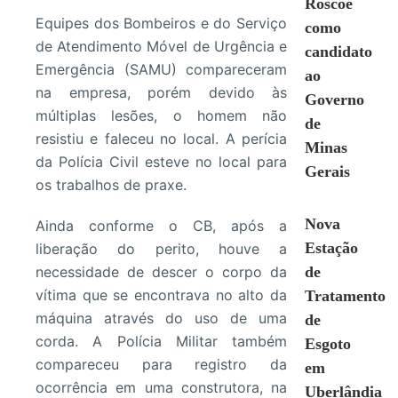
Roscoe
Equipes dos Bombeiros e do Serviço
como
de Atendimento Móvel de Urgência e
candidato
Emergência (SAMU) compareceram
ao
na empresa, porém devido às
Governo
múltiplas lesões, o homem não
de
resistiu e faleceu no local. A perícia
Minas
da Polícia Civil esteve no local para
Gerais
os trabalhos de praxe.
Nova
Ainda conforme o CB, após a
Estação
liberação do perito, houve a
necessidade de descer o corpo da
de
vítima que se encontrava no alto da
Tratamento
máquina através do uso de uma
de
corda. A Polícia Militar também
Esgoto
compareceu para registro da
em
ocorrência em uma construtora, na
Uberlândia