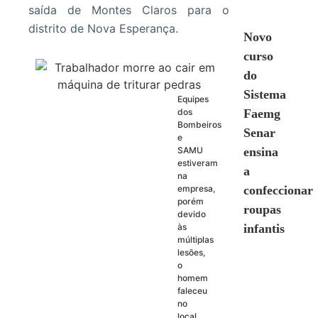
saída de Montes Claros para o
distrito de Nova Esperança.
Novo
curso
do
Sistema
Equipes
dos
Faemg
Bombeiros
Senar
e
SAMU
ensina
estiveram
a
na
empresa,
confeccionar
porém
roupas
devido
às
infantis
múltiplas
lesões,
o
homem
faleceu
no
local