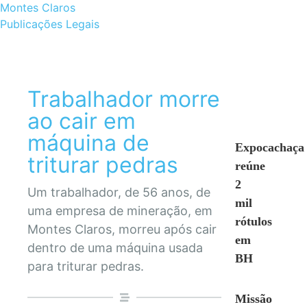
Montes Claros
Publicações Legais
Trabalhador morre
ao cair em
máquina de
Expocachaça
triturar pedras
reúne
2
Um trabalhador, de 56 anos, de
mil
uma empresa de mineração, em
rótulos
Montes Claros, morreu após cair
em
dentro de uma máquina usada
BH
para triturar pedras.
Missão