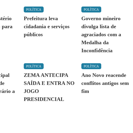
POLÍTICA
POLÍTICA
tério
Prefeitura leva
Governo mineiro
 para
cidadania e serviços
divulga lista de
públicos
agraciados com a
Medalha da
Inconfidência
POLÍTICA
POLÍTICA
ipal
ZEMA ANTECIPA
Ano Novo reacende
 de
SAÍDA E ENTRA NO
conflitos antigos sem
ário a
JOGO
fim
PRESIDENCIAL