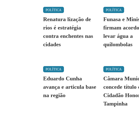
POLÍTICA
POLÍTICA
Renatura lização de
Funasa e Minis
rios é estratégia
firmam acordo
contra enchentes nas
levar água a
cidades
quilombolas
POLÍTICA
POLÍTICA
Eduardo Cunha
Câmara Munic
avança e articula base
concede título
na região
Cidadão Honor
Tampinha