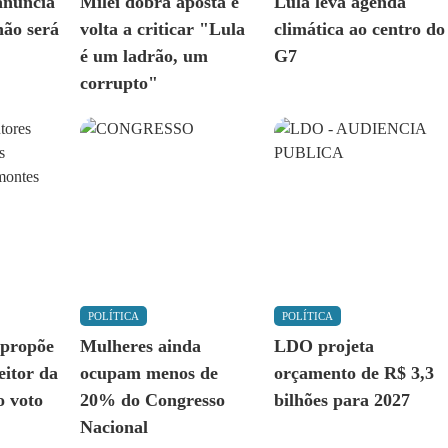
anuncia
Milei dobra aposta e
Lula leva agenda
não será
volta a criticar "Lula
climática ao centro do
é um ladrão, um
G7
corrupto"
POLÍTICA
POLÍTICA
 propõe
Mulheres ainda
LDO projeta
eitor da
ocupam menos de
orçamento de R$ 3,3
o voto
20% do Congresso
bilhões para 2027
Nacional