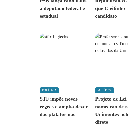
PSB lança candidatos
Republicanos 
a deputado federal e
que Cleitinho 
estadual
candidato
POLÍTICA
POLÍTICA
STF impõe novas
Projeto de Lei
regras e amplia dever
nomeação de r
das plataformas
Unimontes pel
direto