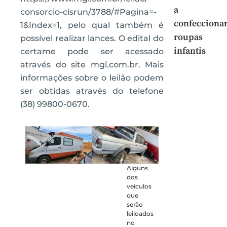
a
consorcio-cisrun/3788/#Pagina=-
confecciona
1&Index=1, pelo qual também é
roupas
possível realizar lances. O edital do
infantis
certame pode ser acessado
através do site mgl.com.br. Mais
informações sobre o leilão podem
ser obtidas através do telefone
(38) 99800-0670.
Alguns
dos
veículos
que
serão
leiloados
no