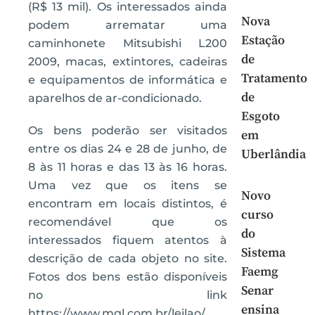
(R$ 13 mil). Os interessados ainda
Nova
podem arrematar uma
Estação
caminhonete Mitsubishi L200
de
2009, macas, extintores, cadeiras
Tratamento
e equipamentos de informática e
de
aparelhos de ar-condicionado.
Esgoto
Os bens poderão ser visitados
em
entre os dias 24 e 28 de junho, de
Uberlândia
8 às 11 horas e das 13 às 16 horas.
Uma vez que os itens se
Novo
encontram em locais distintos, é
curso
recomendável que os
do
interessados fiquem atentos à
Sistema
descrição de cada objeto no site.
Faemg
Fotos dos bens estão disponíveis
Senar
no link
ensina
https://www.mgl.com.br/leilao/