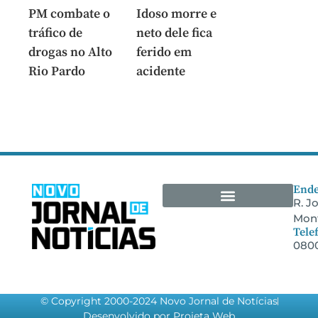
PM combate o
Idoso morre e
tráfico de
neto dele fica
drogas no Alto
ferido em
Rio Pardo
acidente
Ende
R. J
Mont
Arquivos Empresariais
Tele
0800
© Copyright 2000-2024 Novo Jornal de Notícias
Desenvolvido por Projeta Web