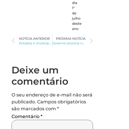
dia
1º
de
julho
deste
ano
NOTÍCIA ANTERIOR
PRÓXIMA NOTÍCIA
Estados e municípios terão plano de combate à violência contra mulher
Governo anuncia nova edição do Trilhas de Futuro
Deixe um
comentário
O seu endereço de e-mail não será
publicado.
Campos obrigatórios
são marcados com
*
Comentário
*