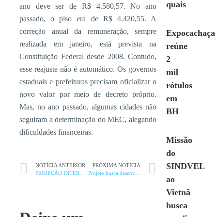
quais
ano deve ser de R$ 4.580,57. No ano
passado, o piso era de R$ 4.420,55. A
correção anual da remuneração, sempre
Expocachaça
realizada em janeiro, está prevista na
reúne
Constituição Federal desde 2008. Contudo,
2
esse reajuste não é automático. Os governos
mil
estaduais e prefeituras precisam oficializar o
rótulos
novo valor por meio de decreto próprio.
em
Mas, no ano passado, algumas cidades não
BH
seguiram a determinação do MEC, alegando
dificuldades financeiras.
Missão
do
SINDVEL
NOTÍCIA ANTERIOR
PRÓXIMA NOTÍCIA
PROJEÇÃO INTERNACIONAL DA SANTA CASA
Projeto busca desenvolver área da Sudene
ao
Vietnã
busca