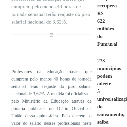
recupera
cumprem pelo menos 40 horas de
R$
jornada semanal terão reajuste do piso
622
salarial nacional de 3,62%.
milhões
do
Funrural
273
municípios
Professores da educação básica que
podem
cumprem pelo menos 40 horas de jornada
aderir
semanal terão reajuste do piso salarial
à
nacional de 3,62%. A medida foi oficializada
universalizaç
pelo Ministério da Educação através de
do
portaria publicada no Diário Oficial da
saneamento;
União dessa quinta-feira. Pelo decreto, o
saiba
valor do salário desses profissionais neste