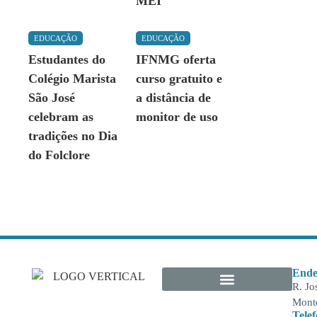
MEI
EDUCAÇÃO
EDUCAÇÃO
Estudantes do
IFNMG oferta
Colégio Marista
curso gratuito e
São José
a distância de
celebram as
monitor de uso
tradições no Dia
do Folclore
Ende
R. Jo
Monte
Tele