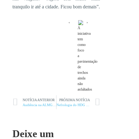
tranquilo ir até a cidade. Ficou bom demais”.
A
iniciativa
tem
como
foco
a
pavimentação
de
trechos
ainda
não
asfaltados
NOTÍCIA ANTERIOR
PRÓXIMA NOTÍCIA
Audiência na ALMG discute fortalecimento de assistência
Nefrologia do HDG reconhecida em encontro Nefroplus
Deixe um