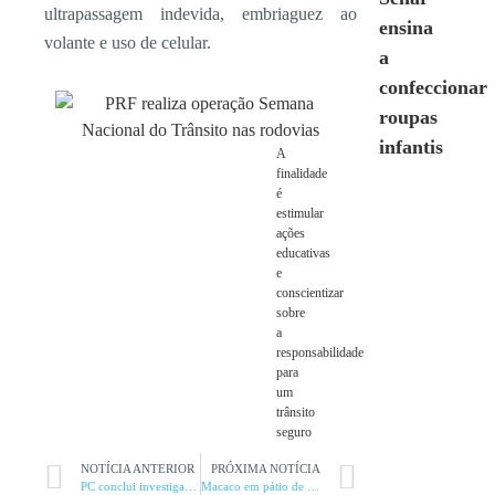
ultrapassagem indevida, embriaguez ao
ensina
volante e uso de celular.
a
confeccionar
roupas
infantis
A
finalidade
é
estimular
ações
educativas
e
conscientizar
sobre
a
responsabilidade
para
um
trânsito
seguro
NOTÍCIA ANTERIOR
PRÓXIMA NOTÍCIA
PC conclui investigações de homicídios em Montes Claros
Macaco em pátio de posto de saúde mobiliza bombeiros