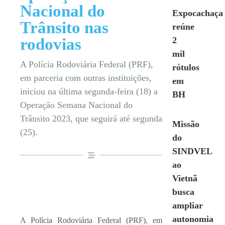
Nacional do
Expocachaça
Trânsito nas
reúne
rodovias
2
mil
A Polícia Rodoviária Federal (PRF),
rótulos
em parceria com outras instituições,
em
iniciou na última segunda-feira (18) a
BH
Operação Semana Nacional do
Trânsito 2023, que seguirá até segunda
Missão
(25).
do
SINDVEL
ao
Vietnã
busca
ampliar
autonomia
A Polícia Rodoviária Federal (PRF), em