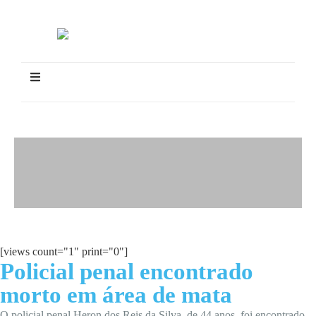
[views count="1" print="0"]
Policial penal encontrado
morto em área de mata
O policial penal Heron dos Reis da Silva, de 44 anos, foi encontrado