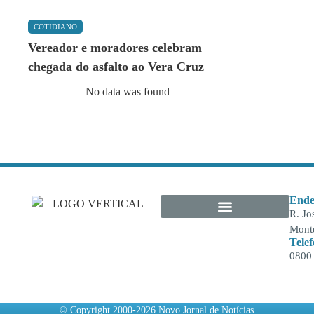
COTIDIANO
Vereador e moradores celebram
chegada do asfalto ao Vera Cruz
No data was found
Ende
R. Jo
Monte
Tele
0800
© Copyright 2000-2026 Novo Jornal de Notícias