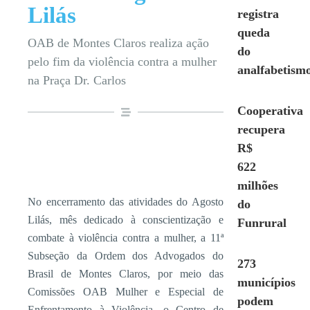
Lilás
registra
queda
OAB de Montes Claros realiza ação
do
pelo fim da violência contra a mulher
analfabetism
na Praça Dr. Carlos
Cooperativa
recupera
R$
622
milhões
No encerramento das atividades do Agosto
do
Lilás, mês dedicado à conscientização e
Funrural
combate à violência contra a mulher, a 11ª
Subseção da Ordem dos Advogados do
273
Brasil de Montes Claros, por meio das
municípios
Comissões OAB Mulher e Especial de
podem
Enfrentamento à Violência, o Centro de