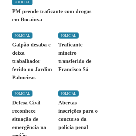
POLICIAL
PM prende traficante com drogas
em Bocaiuva
POLICIAL
POLICIAL
Galpão desaba e
Traficante
deixa
mineiro
trabalhador
transferido de
ferido no Jardim
Francisco Sá
Palmeiras
POLICIAL
POLICIAL
Defesa Civil
Abertas
reconhece
inscrições para o
situação de
concurso da
emergência na
polícia penal
região