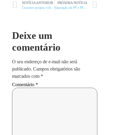
NOTÍCIA ANTERIOR
PRÓXIMA NOTÍCIA
Cruzeiro projeta voltar a vencer no Mineirão contra o Flamengo
Operação da PF e PC cumpre três mandados contra crimes sexuais
Deixe um
comentário
O seu endereço de e-mail não será
publicado.
Campos obrigatórios são
marcados com
*
Comentário
*