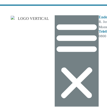
Ende
R. Jo
Monte
Tele
0800