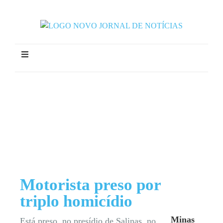
Motorista preso por
triplo homicídio
Minas
Está preso, no presídio de Salinas, no