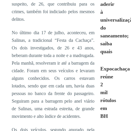
aderir
suspeito, de 26, que contribuiu para os
crimes, também foi indiciado pelos mesmos
à
delitos.
universalizaç
do
No último dia 17 de julho, aconteceu, em
saneamento;
Salinas, a tradicional “Festa da Cachaça”.
saiba
Os dois investigados, de 26 e 43 anos,
quais
beberam durante toda a noite e a madrugada.
Pela manhã, resolveram ir até a barragem da
Expocachaça
cidade. Foram em seus veículos e levaram
reúne
alguns conhecidos. Os carros estavam
2
lotados, sendo que em cada um, havia duas
mil
pessoas no banco da frente do passageiro.
rótulos
Seguiram para a barragem pelo anel viário
em
de Salinas, uma estrada estreita, de grande
BH
movimento e alto índice de acidentes.
Os dois veículos, segundo apurado pela