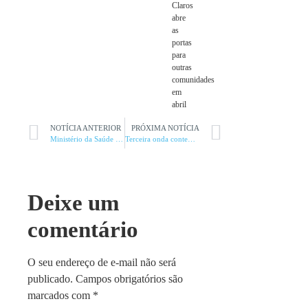
Claros
abre
as
portas
para
outras
comunidades
em
abril
NOTÍCIA ANTERIOR
PRÓXIMA NOTÍCIA
Ministério da Saúde qualifica mais cinco unidades do SAMU
Terceira onda contempla sete hospitais
Deixe um
comentário
O seu endereço de e-mail não será
publicado.
Campos obrigatórios são
marcados com
*