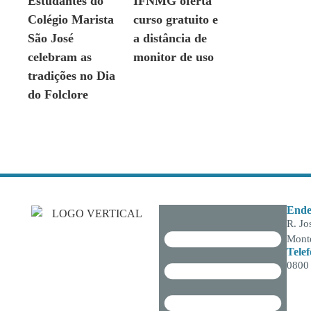
Estudantes do
IFNMG oferta
Colégio Marista
curso gratuito e
São José
a distância de
celebram as
monitor de uso
tradições no Dia
do Folclore
Ende
R. Jo
Monte
Tele
0800