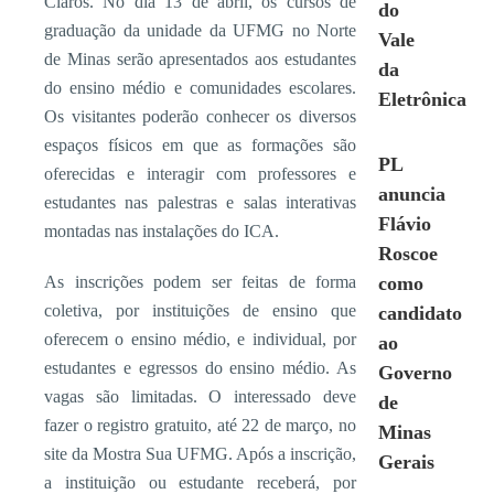
Claros. No dia 13 de abril, os cursos de
do
graduação da unidade da UFMG no Norte
Vale
de Minas serão apresentados aos estudantes
da
do ensino médio e comunidades escolares.
Eletrônica
Os visitantes poderão conhecer os diversos
espaços físicos em que as formações são
PL
oferecidas e interagir com professores e
anuncia
estudantes nas palestras e salas interativas
Flávio
montadas nas instalações do ICA.
Roscoe
As inscrições podem ser feitas de forma
como
coletiva, por instituições de ensino que
candidato
oferecem o ensino médio, e individual, por
ao
estudantes e egressos do ensino médio. As
Governo
vagas são limitadas. O interessado deve
de
fazer o registro gratuito, até 22 de março, no
Minas
site da Mostra Sua UFMG. Após a inscrição,
Gerais
a instituição ou estudante receberá, por