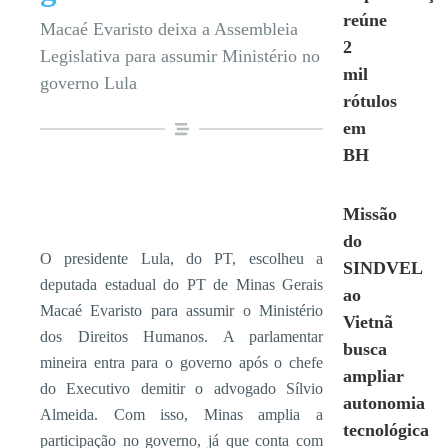
reúne
Macaé Evaristo deixa a Assembleia
2
Legislativa para assumir Ministério no
mil
governo Lula
rótulos
em
BH
Missão
do
O presidente Lula, do PT, escolheu a
SINDVEL
deputada estadual do PT de Minas Gerais
ao
Macaé Evaristo para assumir o Ministério
Vietnã
dos Direitos Humanos. A parlamentar
busca
mineira entra para o governo após o chefe
ampliar
do Executivo demitir o advogado Sílvio
autonomia
Almeida. Com isso, Minas amplia a
tecnológica
participação no governo, já que conta com