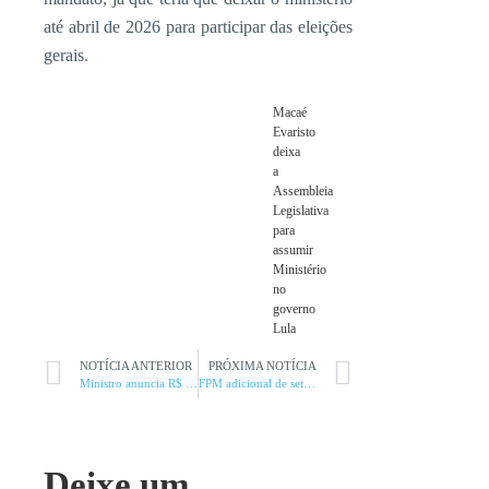
até abril de 2026 para participar das eleições
gerais.
Macaé
Evaristo
deixa
a
Assembleia
Legislativa
para
assumir
Ministério
no
governo
Lula
NOTÍCIA ANTERIOR
PRÓXIMA NOTÍCIA
Ministro anuncia R$ 7,2 bi para a agricultura familiar
FPM adicional de setembro chega a 0,5% e soma R$ 3,5 bi
Deixe um