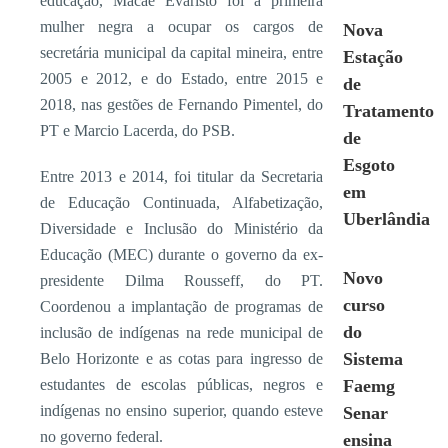
educação, Macaé Evaristo foi a primeira
mulher negra a ocupar os cargos de
Nova
secretária municipal da capital mineira, entre
Estação
2005 e 2012, e do Estado, entre 2015 e
de
2018, nas gestões de Fernando Pimentel, do
Tratamento
PT e Marcio Lacerda, do PSB.
de
Esgoto
Entre 2013 e 2014, foi titular da Secretaria
em
de Educação Continuada, Alfabetização,
Uberlândia
Diversidade e Inclusão do Ministério da
Educação (MEC) durante o governo da ex-
Novo
presidente Dilma Rousseff, do PT.
curso
Coordenou a implantação de programas de
do
inclusão de indígenas na rede municipal de
Sistema
Belo Horizonte e as cotas para ingresso de
estudantes de escolas públicas, negros e
Faemg
indígenas no ensino superior, quando esteve
Senar
no governo federal.
ensina