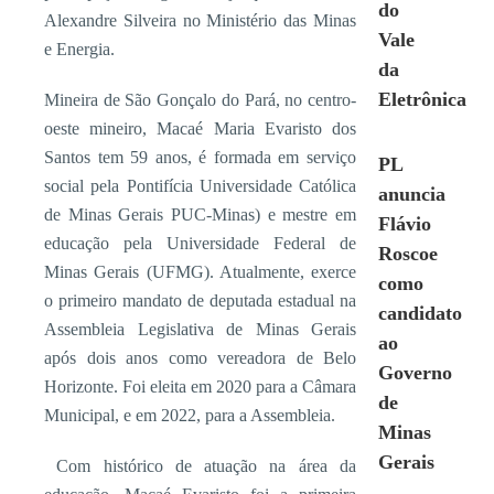
do
Alexandre Silveira no Ministério das Minas
Vale
e Energia.
da
Eletrônica
Mineira de São Gonçalo do Pará, no centro-
oeste mineiro, Macaé Maria Evaristo dos
Santos tem 59 anos, é formada em serviço
PL
social pela Pontifícia Universidade Católica
anuncia
de Minas Gerais PUC-Minas) e mestre em
Flávio
educação pela Universidade Federal de
Roscoe
Minas Gerais (UFMG). Atualmente, exerce
como
o primeiro mandato de deputada estadual na
candidato
Assembleia Legislativa de Minas Gerais
ao
após dois anos como vereadora de Belo
Governo
Horizonte. Foi eleita em 2020 para a Câmara
de
Municipal, e em 2022, para a Assembleia.
Minas
Gerais
Com histórico de atuação na área da