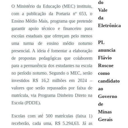
do
O Ministério da Educação (MEC) instituiu,
Vale
com a publicação da Portaria nº 653, o
da
Ensino Médio Mais, programa que pretende
Eletrônica
garantir apoio técnico e financeiro para
escolas estaduais que ofereçam pelo menos
PL
uma turma de ensino médio noturno
anuncia
presencial. A ideia é fomentar a elaboração
Flávio
de propostas pedagógicas que colaborem
Roscoe
para a permanência dos estudantes na escola
como
no período noturno. Segundo o MEC, serão
investidos R$ 16,2 milhões em 2024 –
candidato
valores que serão repassados por faixa de
ao
matrícula, via Programa Dinheiro Direto na
Governo
Escola (PDDE).
de
Minas
Escolas com até 500 matrículas (faixa 1)
Gerais
receberão, cada uma, R$ 5.294,63. Já as