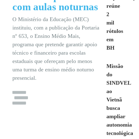
com aulas noturnas
reúne
2
O Ministério da Educação (MEC)
mil
instituiu, com a publicação da Portaria
rótulos
nº 653, o Ensino Médio Mais,
em
programa que pretende garantir apoio
BH
técnico e financeiro para escolas
estaduais que ofereçam pelo menos
Missão
uma turma de ensino médio noturno
do
presencial.
SINDVEL
ao
Vietnã
busca
ampliar
autonomia
tecnológica