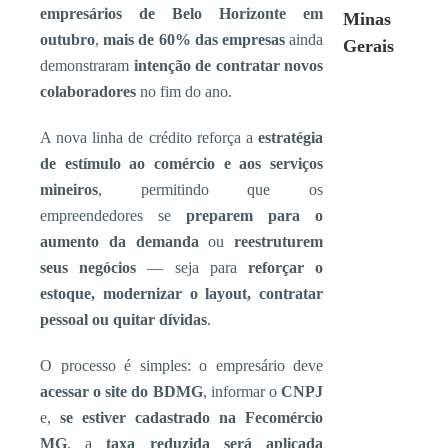
empresários de Belo Horizonte em
Minas
outubro
,
mais de 60% das empresas
ainda
Gerais
demonstraram
intenção de contratar novos
colaboradores
no fim do ano.
A nova linha de crédito reforça a
estratégia
de estímulo ao comércio e aos serviços
mineiros
, permitindo que os
empreendedores se
preparem para o
aumento da demanda
ou
reestruturem
seus negócios
— seja para
reforçar o
estoque, modernizar o layout, contratar
pessoal ou quitar dívidas
.
O processo é simples: o empresário deve
acessar o site do BDMG
, informar o
CNPJ
e,
se estiver cadastrado na Fecomércio
MG
, a
taxa reduzida será aplicada