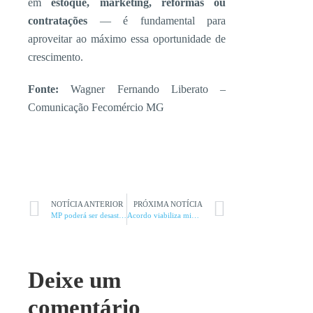
em
estoque, marketing, reformas ou
contratações
— é fundamental para
aproveitar ao máximo essa oportunidade de
crescimento.
Fonte:
Wagner Fernando Liberato –
Comunicação Fecomércio MG
NOTÍCIA ANTERIOR
PRÓXIMA NOTÍCIA
MP poderá ser desastrosa para a MMGD
Acordo viabiliza minas de Araxá
Deixe um
comentário