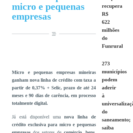
micro e pequenas
recupera
empresas
R$
622
milhões
do
Funrural
273
municípios
Micro e pequenas empresas mineiras
podem
ganham nova linha de crédito com taxa a
aderir
partir de 0,37% + Selic, prazo de até 24
à
meses e 90 dias de carência, em processo
totalmente digital.
universalizaç
do
Já está disponível uma
nova linha de
saneamento;
crédito exclusiva para micro e pequenas
saiba
empresas
dos setores de
comércio, bens,