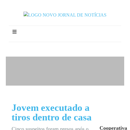
Jovem executado a
tiros dentro de casa
Cooperativa
Cinco suspeitos foram presos após o