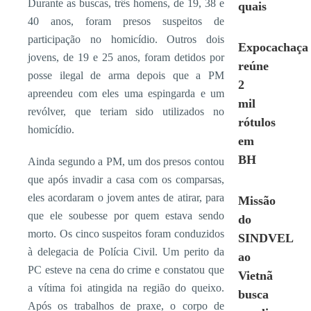
Durante as buscas, três homens, de 19, 38 e
quais
40 anos, foram presos suspeitos de
participação no homicídio. Outros dois
Expocachaça
jovens, de 19 e 25 anos, foram detidos por
reúne
posse ilegal de arma depois que a PM
2
apreendeu com eles uma espingarda e um
mil
revólver, que teriam sido utilizados no
rótulos
homicídio.
em
BH
Ainda segundo a PM, um dos presos contou
que após invadir a casa com os comparsas,
eles acordaram o jovem antes de atirar, para
Missão
que ele soubesse por quem estava sendo
do
morto. Os cinco suspeitos foram conduzidos
SINDVEL
à delegacia de Polícia Civil. Um perito da
ao
PC esteve na cena do crime e constatou que
Vietnã
a vítima foi atingida na região do queixo.
busca
Após os trabalhos de praxe, o corpo de