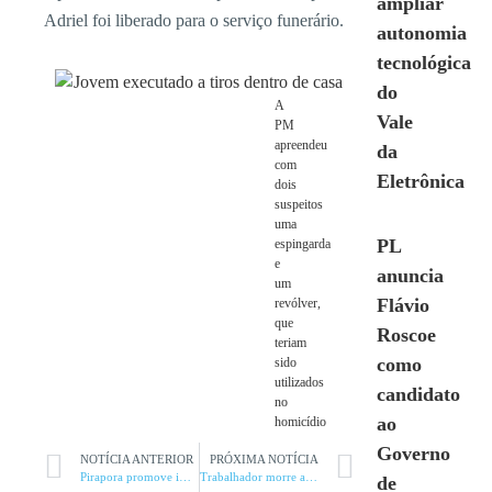
ampliar
Adriel foi liberado para o serviço funerário.
autonomia
tecnológica
do
A
Vale
PM
apreendeu
da
com
Eletrônica
dois
suspeitos
uma
PL
espingarda
e
anuncia
um
Flávio
revólver,
que
Roscoe
teriam
como
sido
utilizados
candidato
no
ao
homicídio
Governo
NOTÍCIA ANTERIOR
PRÓXIMA NOTÍCIA
Pirapora promove importante oportunidade na educação
Trabalhador morre ao ser atropelado por trator
de