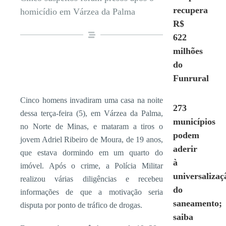
recupera
homicídio em Várzea da Palma
R$
622
milhões
do
Funrural
Cinco homens invadiram uma casa na noite
273
dessa terça-feira (5), em Várzea da Palma,
municípios
no Norte de Minas, e mataram a tiros o
podem
jovem Adriel Ribeiro de Moura, de 19 anos,
aderir
que estava dormindo em um quarto do
à
imóvel. Após o crime, a Polícia Militar
universalizaç
realizou várias diligências e recebeu
do
informações de que a motivação seria
saneamento;
disputa por ponto de tráfico de drogas.
saiba