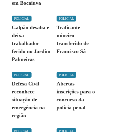
em Bocaiuva
POLICIAL
POLICIAL
Galpão desaba e
Traficante
deixa
mineiro
trabalhador
transferido de
ferido no Jardim
Francisco Sá
Palmeiras
POLICIAL
POLICIAL
Defesa Civil
Abertas
reconhece
inscrições para o
situação de
concurso da
emergência na
polícia penal
região
POLICIAL
POLICIAL