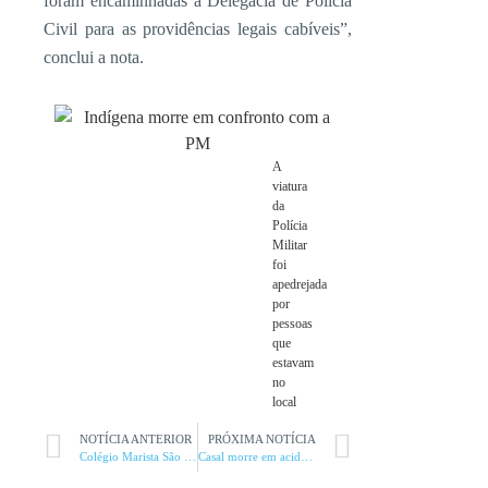
foram encaminhadas à Delegacia de Polícia
Civil para as providências legais cabíveis”,
conclui a nota.
A
viatura
da
Polícia
Militar
foi
apedrejada
por
pessoas
que
estavam
no
local
NOTÍCIA ANTERIOR
PRÓXIMA NOTÍCIA
Colégio Marista São José celebra ano de muito esporte e recreio
Casal morre em acidente entre carro e cegonheira