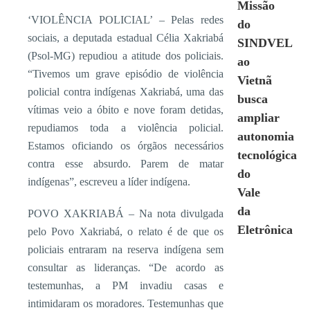
Missão
‘VIOLÊNCIA POLICIAL’ – Pelas redes
do
sociais, a deputada estadual Célia Xakriabá
SINDVEL
(Psol-MG) repudiou a atitude dos policiais.
ao
“Tivemos um grave episódio de violência
Vietnã
policial contra indígenas Xakriabá, uma das
busca
vítimas veio a óbito e nove foram detidas,
ampliar
repudiamos toda a violência policial.
autonomia
Estamos oficiando os órgãos necessários
tecnológica
contra esse absurdo. Parem de matar
do
indígenas”, escreveu a líder indígena.
Vale
da
POVO XAKRIABÁ – Na nota divulgada
Eletrônica
pelo Povo Xakriabá, o relato é de que os
policiais entraram na reserva indígena sem
consultar as lideranças. “De acordo as
testemunhas, a PM invadiu casas e
intimidaram os moradores. Testemunhas que