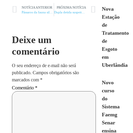
NOTÍCIA ANTERIOR
PRÓXIMA NOTÍCIA
Nova
Pássaros da fauna silvestre apreendidos
Dupla detida suspeita de tráfico de drogas
Estação
de
Tratamento
Deixe um
de
comentário
Esgoto
em
Uberlândia
O seu endereço de e-mail não será
publicado.
Campos obrigatórios são
marcados com
*
Novo
Comentário
*
curso
do
Sistema
Faemg
Senar
ensina