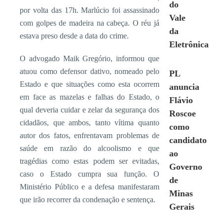
do
por volta das 17h. Marlúcio foi assassinado
Vale
com golpes de madeira na cabeça. O réu já
da
estava preso desde a data do crime.
Eletrônica
O advogado Maik Gregório, informou que
atuou como defensor dativo, nomeado pelo
PL
Estado e que situações como esta ocorrem
anuncia
em face as mazelas e falhas do Estado, o
Flávio
qual deveria cuidar e zelar da segurança dos
Roscoe
cidadãos, que ambos, tanto vítima quanto
como
autor dos fatos, enfrentavam problemas de
candidato
saúde em razão do alcoolismo e que
ao
tragédias como estas podem ser evitadas,
Governo
caso o Estado cumpra sua função. O
de
Ministério Público e a defesa manifestaram
Minas
que irão recorrer da condenação e sentença.
Gerais