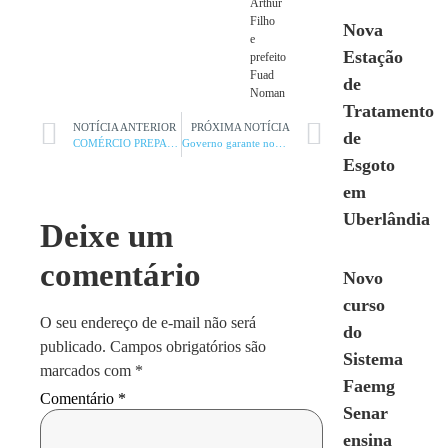
Arthur
Filho
Nova
e
Estação
prefeito
Fuad
de
Noman
Tratamento
NOTÍCIA ANTERIOR
PRÓXIMA NOTÍCIA
de
COMÉRCIO PREPARADO PARA O NATAL
Governo garante nova fábrica para a cidade
Esgoto
em
Uberlândia
Deixe um
comentário
Novo
curso
O seu endereço de e-mail não será
do
publicado.
Campos obrigatórios são
Sistema
marcados com
*
Faemg
Comentário
*
Senar
ensina