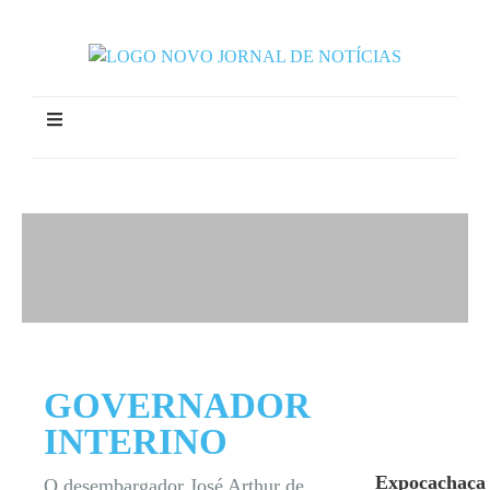
GOVERNADOR
INTERINO
Expocachaça
O desembargador José Arthur de