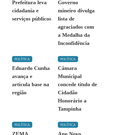
Prefeitura leva
Governo
cidadania e
mineiro divulga
serviços públicos
lista de
agraciados com
a Medalha da
Inconfidência
POLÍTICA
POLÍTICA
Eduardo Cunha
Câmara
avança e
Municipal
articula base na
concede título de
região
Cidadão
Honorário a
Tampinha
POLÍTICA
POLÍTICA
ZEMA
Ano Novo