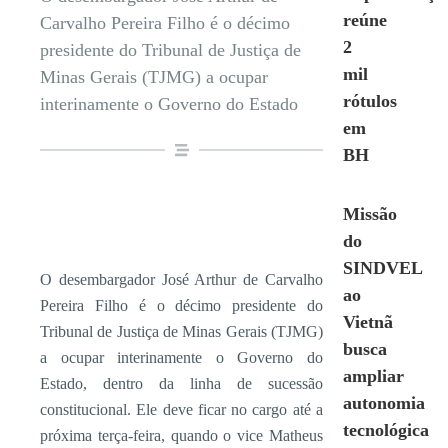
reúne
Carvalho Pereira Filho é o décimo
2
presidente do Tribunal de Justiça de
mil
Minas Gerais (TJMG) a ocupar
rótulos
interinamente o Governo do Estado
em
BH
Missão
do
SINDVEL
O desembargador José Arthur de Carvalho
ao
Pereira Filho é o décimo presidente do
Vietnã
Tribunal de Justiça de Minas Gerais (TJMG)
busca
a ocupar interinamente o Governo do
ampliar
Estado, dentro da linha de sucessão
autonomia
constitucional. Ele deve ficar no cargo até a
tecnológica
próxima terça-feira, quando o vice Matheus