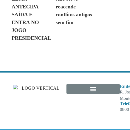
ANTECIPA
reacende
SAÍDA E
conflitos antigos
ENTRA NO
sem fim
JOGO
PRESIDENCIAL
Ende
R. Jo
Monte
Tele
0800