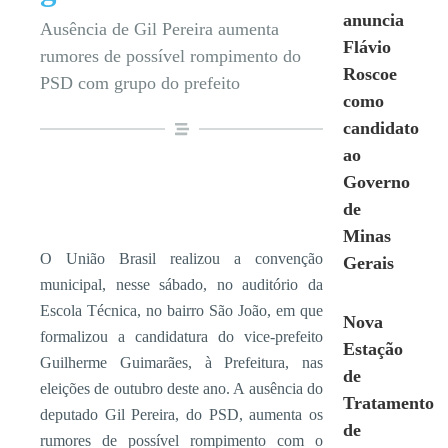
anuncia
Ausência de Gil Pereira aumenta
Flávio
rumores de possível rompimento do
Roscoe
PSD com grupo do prefeito
como
candidato
ao
Governo
de
Minas
O União Brasil realizou a convenção
Gerais
municipal, nesse sábado, no auditório da
Escola Técnica, no bairro São João, em que
Nova
formalizou a candidatura do vice-prefeito
Estação
Guilherme Guimarães, à Prefeitura, nas
de
eleições de outubro deste ano. A ausência do
Tratamento
deputado Gil Pereira, do PSD, aumenta os
de
rumores de possível rompimento com o