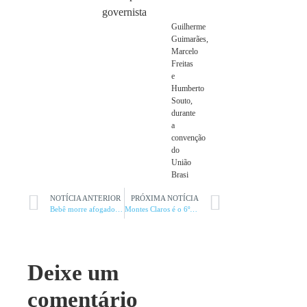
Guilherme
Guimarães,
Marcelo
Freitas
e
Humberto
Souto,
durante
a
convenção
do
União
Brasi
NOTÍCIA ANTERIOR
PRÓXIMA NOTÍCIA
Bebê morre afogado após cair em cisterna
Montes Claros é o 6º colégio eleitoral de Minas
Deixe um
comentário