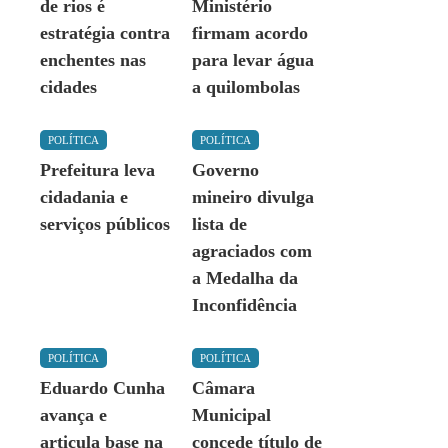
de rios é
Ministério
estratégia contra
firmam acordo
enchentes nas
para levar água
cidades
a quilombolas
POLÍTICA
POLÍTICA
Prefeitura leva
Governo
cidadania e
mineiro divulga
serviços públicos
lista de
agraciados com
a Medalha da
Inconfidência
POLÍTICA
POLÍTICA
Eduardo Cunha
Câmara
avança e
Municipal
articula base na
concede título de