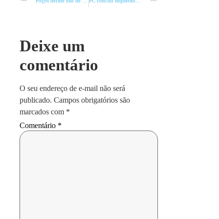
Poços define uso de celular
PC conclui inquérito de homicídio em Bocaiúva
Deixe um
comentário
O seu endereço de e-mail não será
publicado.
Campos obrigatórios são
marcados com
*
Comentário
*