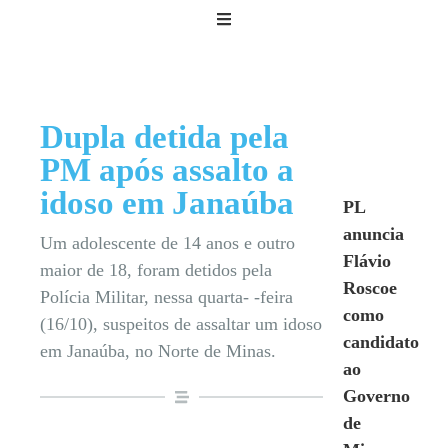
Dupla detida pela
PM após assalto a
idoso em Janaúba
PL
anuncia
Um adolescente de 14 anos e outro
Flávio
maior de 18, foram detidos pela
Roscoe
Polícia Militar, nessa quarta- -feira
como
(16/10), suspeitos de assaltar um idoso
candidato
em Janaúba, no Norte de Minas.
ao
Governo
de