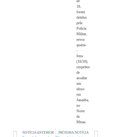
de
18,
foram
detidos
pela
Polícia
Militar,
nessa
quarta-
-
feira
(16/10),
suspeitos
de
assaltar
um
idoso
em
Janaúba,
no
Norte
de
Minas.
NOTÍCIA ANTERIOR
PRÓXIMA NOTÍCIA