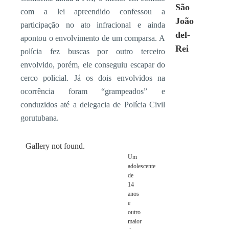
São
com a lei apreendido confessou a
João
participação no ato infracional e ainda
del-
apontou o envolvimento de um comparsa. A
Rei
polícia fez buscas por outro terceiro
envolvido, porém, ele conseguiu escapar do
cerco policial. Já os dois envolvidos na
ocorrência foram “grampeados” e
conduzidos até a delegacia de Polícia Civil
gorutubana.
Gallery not found.
Um
adolescente
de
14
anos
e
outro
maior