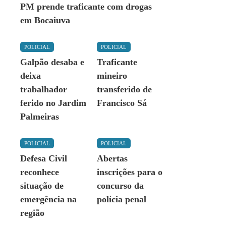
PM prende traficante com drogas
em Bocaiuva
POLICIAL
POLICIAL
Galpão desaba e
Traficante
deixa
mineiro
trabalhador
transferido de
ferido no Jardim
Francisco Sá
Palmeiras
POLICIAL
POLICIAL
Defesa Civil
Abertas
reconhece
inscrições para o
situação de
concurso da
emergência na
polícia penal
região