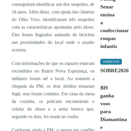
conseguiram identificar um dos suspeitos, de
Senar
18 anos. Além disso, com ajuda das câmeras
ensina
do Olho Vivo, identificaram três suspeitos
a
com as características apontadas pelo idoso.
confeccionar
Eles foram flagrados andando de bicicleta
roupas
nas proximidades do local onde o assalto
infantis
ocorreu.
AMBIENTE
Com informações de que os rapazes estavam
SOBRE2026
escondidos no Bairro Nova Esperança, os
militares foram até o local. Ao notarem a
chegada da PM, os dois detidos tentaram
BH
fugir, mas foram contidos. Em cima da mesa
ganha
da cozinha, os policiais encontraram o
voos
celular do idoso e a arma branca que,
para
segundo os dois, foi usada no roubo.
Diamantina
e
Conforme ainda a PM, o menor em conflito