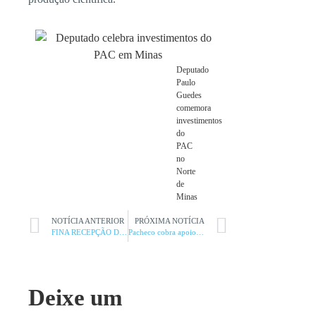
Deputado
Paulo
Guedes
comemora
investimentos
do
PAC
no
Norte
de
Minas
NOTÍCIA ANTERIOR
PRÓXIMA NOTÍCIA
FINA RECEPÇÃO DO BANCO DO NORDESTE
Pacheco cobra apoio do governo à região
Deixe um