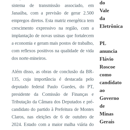
do
sistema de transmissão associado, em
Vale
Janaúba, com a previsão de gerar 2.500
da
empregos diretos. Esta matriz energética tem
Eletrônica
crescimento expressivo na região, com a
implantação de novas usinas que fortalecem
PL
a economia e geram mais postos de trabalho,
com reflexos positivos na qualidade de vida
anuncia
dos norte-mineiros.
Flávio
Roscoe
Além disso, as obras de conclusão da BR-
como
135, cuja importância é destacada pelo
candidato
deputado federal Paulo Guedes, do PT,
ao
presidente da Comissão de Finanças e
Governo
Tributação da Câmara dos Deputados e pré-
de
candidato do partido à Prefeitura de Montes
Minas
Claros, nas eleições de 6 de outubro de
Gerais
2024. Estado com a maior malha viária do