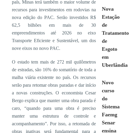
país, Minas terá também o maior volume de
Nova
recursos para investimentos em rodovias na
Estação
nova edição do PAC. Serão investidos R$
de
62,5 bilhões em mais de 30
Tratamento
empreendimentos até 2026 no eixo
Transporte Eficiente e Sustentável, um dos
de
nove eixos no novo PAC.
Esgoto
em
O estado tem mais de 272 mil quilômetros
Uberlândia
de estradas, são 16% do somatório de toda a
malha viária existente no país. Os recursos
Novo
serão para retomar obras paradas e dar início
curso
a novas construções. O economista Cesar
do
Bergo explica que manter uma obra parada é
Sistema
caro, “quando para uma obra é preciso
Faemg
manter uma estrutura de controle e
Senar
acompanhamento”. Por isso, a retomada de
ensina
obras inativas será fundamental para a