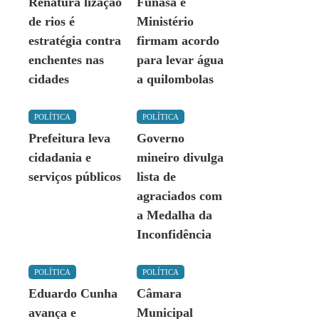
Renatura lização
Funasa e
de rios é
Ministério
estratégia contra
firmam acordo
enchentes nas
para levar água
cidades
a quilombolas
POLÍTICA
POLÍTICA
Prefeitura leva
Governo
cidadania e
mineiro divulga
serviços públicos
lista de
agraciados com
a Medalha da
Inconfidência
POLÍTICA
POLÍTICA
Eduardo Cunha
Câmara
avança e
Municipal