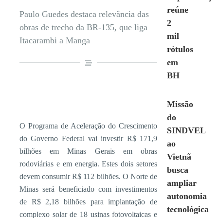
reúne
Paulo Guedes destaca relevância das
2
obras de trecho da BR-135, que liga
mil
Itacarambi a Manga
rótulos
em
BH
Missão
do
O Programa de Aceleração do Crescimento
SINDVEL
do Governo Federal vai investir R$ 171,9
ao
bilhões em Minas Gerais em obras
Vietnã
rodoviárias e em energia. Estes dois setores
busca
devem consumir R$ 112 bilhões. O Norte de
ampliar
Minas será beneficiado com investimentos
autonomia
de R$ 2,18 bilhões para implantação de
tecnológica
complexo solar de 18 usinas fotovoltaicas e